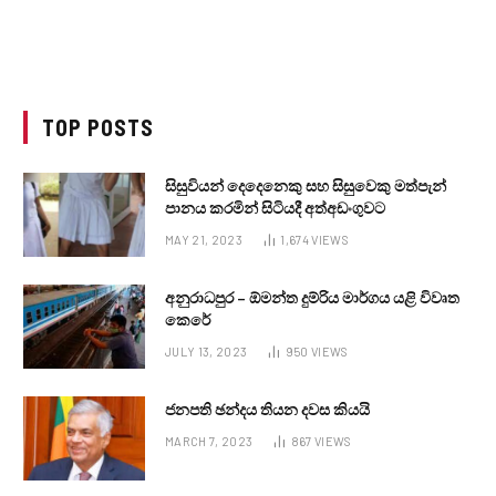
TOP POSTS
සිසුවියන් දෙදෙනෙකු සහ සිසුවෙකු මත්පැන්
පානය කරමින් සිටියදී අත්අඩංගුවට
MAY 21, 2023
1,674
VIEWS
අනුරාධපුර – ඕමන්ත දුම්රිය මාර්ගය යළි විවෘත
කෙරේ
JULY 13, 2023
950
VIEWS
ජනපති ඡන්දය තියන දවස කියයි
MARCH 7, 2023
867
VIEWS