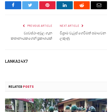
Facebook
Twitter
Pinterest
LinkedIn
Reddit
Email
PREVIOUS ARTICLE
NEXT ARTICLE
ව්‍යවස්ථා අවුල ගැන
විශ්‍රාම වැටුප් ගෙවීමත් පමාවෙන
කතානායකගෙන් ප්‍රකාශයක්
ලකුණු
LANKA24X7
RELATED
POSTS