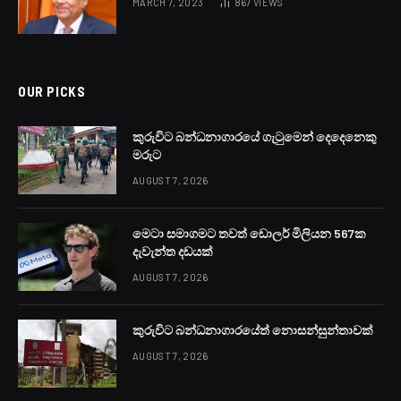
MARCH 7, 2023
867
VIEWS
OUR PICKS
කුරුවිට බන්ධනාගාරයේ ගැටුමෙන් දෙදෙනෙකු
මරුට
AUGUST 7, 2026
මෙටා සමාගමට තවත් ඩොලර් මිලියන 567ක
දැවැන්ත දඩයක්
AUGUST 7, 2026
කුරුවිට බන්ධනාගාරයේත් නොසන්සුන්තාවක්
AUGUST 7, 2026