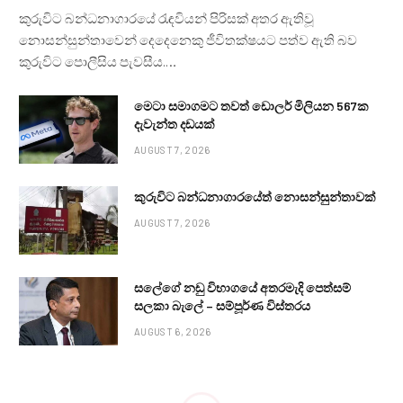
කුරුවිට බන්ධනාගාරයේ රැඳවියන් පිරිසක් අතර ඇතිවූ
නොසන්සුන්තාවෙන් දෙදෙනෙකු ජීවිතක්ෂයට පත්ව ඇති බව
කුරුවිට පොලීසිය පැවසීය.…
මෙටා සමාගමට තවත් ඩොලර් මිලියන 567ක
දැවැන්ත දඩයක්
AUGUST 7, 2026
කුරුවිට බන්ධනාගාරයේත් නොසන්සුන්තාවක්
AUGUST 7, 2026
සලේගේ නඩු විභාගයේ අතරමැදි පෙත්සම්
සලකා බැලේ – සම්පූර්ණ විස්තරය
AUGUST 6, 2026