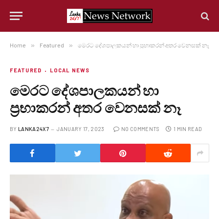
Home
»
Featured
»
මෙරට දේශපාලකයන් හා ප්‍රභාකරන් අතර වෙනසක් නෑ
FEATURED
LOCAL NEWS
මෙරට දේශපාලකයන් හා
ප්‍රභාකරන් අතර වෙනසක් නෑ
BY
LANKA24X7
JANUARY 17, 2023
NO COMMENTS
1 MIN READ