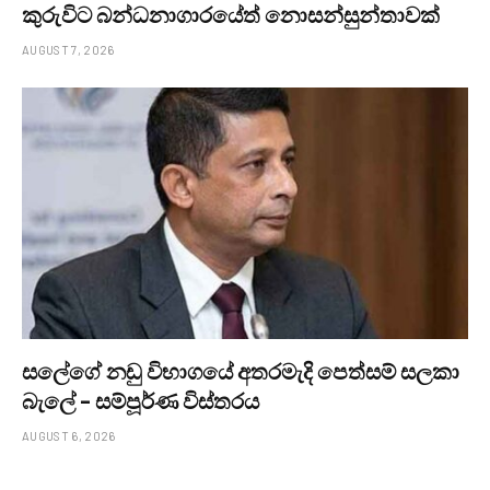
කුරුවිට බන්ධනාගාරයේත් නොසන්සුන්තාවක්
AUGUST 7, 2026
සලේගේ නඩු විභාගයේ අතරමැදි පෙත්සම් සලකා
බැලේ – සම්පූර්ණ විස්තරය
AUGUST 6, 2026