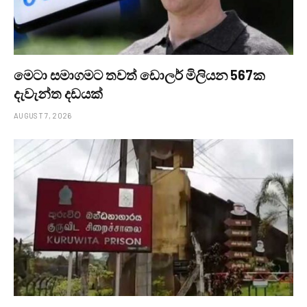
මෙටා සමාගමට තවත් ඩොලර් මිලියන 567ක
දැවැන්ත දඩයක්
AUGUST 7, 2026