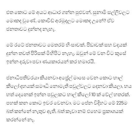
එත කොට මේ අයට ආධාර ගන්න පුළුවන්, සුනාමි සල්ලිවලට
මොකද වුණේ, කොවිඩ් අරමුදලට මොකද උනේ? ඒව
ජනතාවට දුන්නද නැහැ.
මේ රටේ ජනතාවට මෙතරම් හිංසාවක්, පීඩාවක් සහ වදයක්
දුන්න තවත් පිරිසක් මිහිපිට නැහැ, ඔවුන් මේ වන විට කුසේ
ඉන්න දරුවා පවා ණයකාරයන් කර හමාරයි.
ජනාධිපතිවරයා කියනවා අප්‍රේල් මාසෙ වෙන කොට හාල්
කිලෝ දහයක් සමෟධි නොමැති පවුල්වලට දෙනවා කියලා, හය
හත් දෙනෙක් ඉන්න පවුලකට හාල් කිලෝ 10 ක් වේල් හතරක්,
පහක් කන කොට ඉවර වෙනවා. මට පේන විදිහට මේ 225ම
බත් කන්නේ නැතුව ඇති, බත් කෑවා නම් එහෙම ප්‍රකාශයක්
කරන්නේ නෑ.