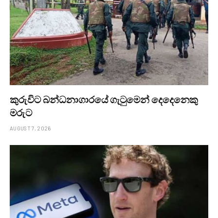
කුරුවිට බන්ධනාගාරයේ ගැටුමෙන් දෙදෙනෙකු
මරුට
AUGUST 7, 2026