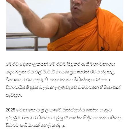
මෙරට දේශපාලකයන් මේ රටට සිදු කර ඇති මහා විනාශය
දෙස බලන විට එල්.ටී.ටී.ඊ නායක ප්‍රභාකරන් රටට සිදු කළ
විනාශයට එය දෙවැනි නොවන බව මිහින්තලා රජ මහා
විහාරාධිපති පූජ්‍ය වලවාහැංගුණවැවේ ධම්මරතන හිමිපාණන්
පැවසූහ.
2025 වෙන කොට ශ්‍රී ලංකාවේ මිනිස්සුන්ට කන්න නැතුව
දරුණු හා ආහාර හිගයකට මුහුණ පාන්න සිද්ධ වෙනවා කියලා
පිටරට සංවිධායක් හෙළි කරලා.