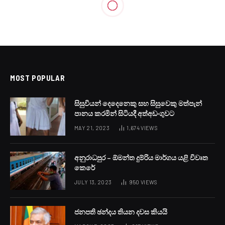
MOST POPULAR
සිසුවියන් දෙදෙනෙකු සහ සිසුවෙකු මත්පැන්
පානය කරමින් සිටියදී අත්අඩංගුවට
MAY 21, 2023
1,674
VIEWS
අනුරාධපුර – ඕමන්ත දුම්රිය මාර්ගය යළි විවෘත
කෙරේ
JULY 13, 2023
950
VIEWS
ජනපති ඡන්දය තියන දවස කියයි