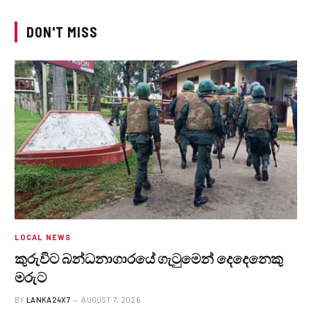
DON'T MISS
LOCAL NEWS
කුරුවිට බන්ධනාගාරයේ ගැටුමෙන් දෙදෙනෙකු
මරුට
BY
LANKA24X7
AUGUST 7, 2026