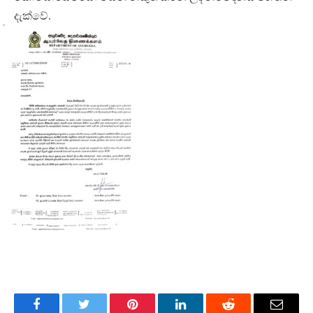
දැක්වේ.