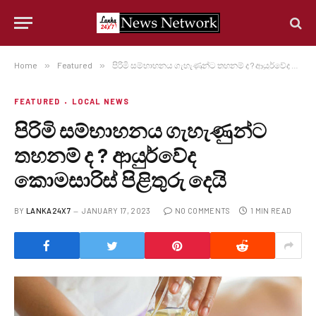
Home
»
Featured
»
පිරිමි සම්භාහනය ගැහැණුන්ට තහනම් ද ? ආයුර්වේද කොමසාරිස් පිළිතුරු දෙයි
FEATURED
LOCAL NEWS
පිරිමි සම්භාහනය ගැහැණුන්ට
තහනම් ද ? ආයුර්වේද
කොමසාරිස් පිළිතුරු දෙයි
BY
LANKA24X7
JANUARY 17, 2023
NO COMMENTS
1 MIN READ