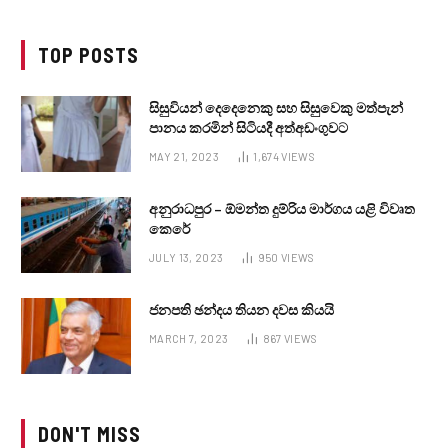
TOP POSTS
සිසුවියන් දෙදෙනෙකු සහ සිසුවෙකු මත්පැන්
පානය කරමින් සිටියදී අත්අඩංගුවට
MAY 21, 2023
1,674
VIEWS
අනුරාධපුර – ඕමන්ත දුම්රිය මාර්ගය යළි විවෘත
කෙරේ
JULY 13, 2023
950
VIEWS
ජනපති ඡන්දය තියන දවස කියයි
MARCH 7, 2023
867
VIEWS
DON'T MISS