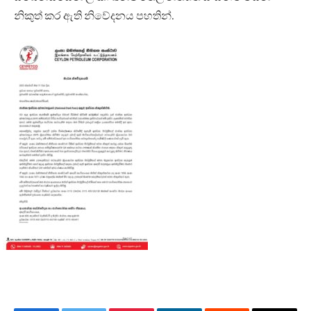
නිකුත් කර ඇති නිවේදනය පහතින්.