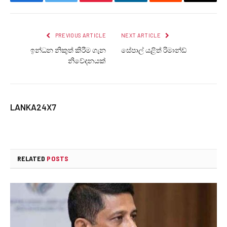
Facebook
Twitter
Pinterest
LinkedIn
Reddit
Email
PREVIOUS ARTICLE
NEXT ARTICLE
ඉන්ධන නිකුත් කිරීම ගැන
සේපාල් යළිත් රිමාන්ඩ්
නිවේදනයක්
LANKA24X7
RELATED
POSTS