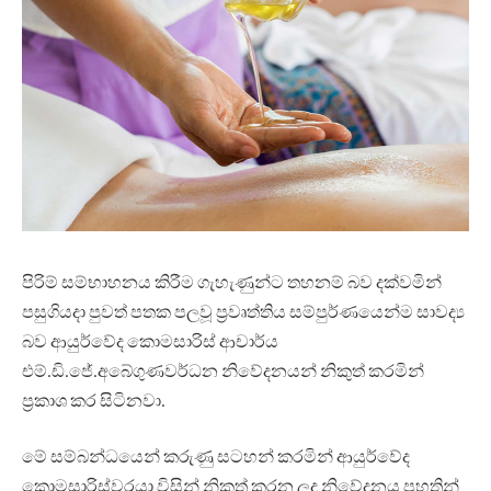
පිරිම් සම්භාහනය කිරීම ගැහැණුන්ට තහනම් බව දක්වමින්
පසුගියදා පුවත් පතක පලවූ ප්‍රවෘත්තිය සම්පුර්ණයෙන්ම සාවද්‍ය
බව ආයුර්වේද කොමසාරිස් ආචාර්ය
එම්.ඩි.ජේ.අබේගුණවර්ධන නිවේදනයන් නිකුත් කරමින්
ප්‍රකාශ කර සිටිනවා.
මේ සම්බන්ධයෙන් කරුණු සටහන් කරමින් ආයුර්වේද
කොමසාරිස්වරයා විසින් නිකුත් කරන ලද නිවේදනය පහතින්