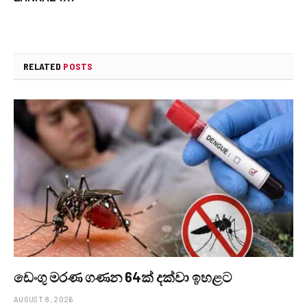
RELATED
POSTS
ඩෙංගු මරණ ගණන 64ක් දක්වා ඉහළට
AUGUST 8, 2026