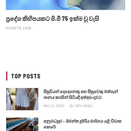
ප්‍රදේශ කිහිපයකට මි.මී 75 ඉක්ම වූ වැසි
AUGUST 8, 2026
TOP POSTS
සිසුවියන් දෙදෙනෙකු සහ සිසුවෙකු මත්පැන්
පානය කරමින් සිටියදී අත්අඩංගුවට
MAY 21, 2023
1,674
VIEWS
අනුරාධපුර – ඕමන්ත දුම්රිය මාර්ගය යළි විවෘත
කෙරේ