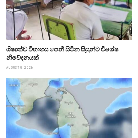
ශිෂ්‍යත්ව විභාගය පෙනී සිටින සිසුන්ට විශේෂ
නිවේදනයක්
AUGUST 8, 2026