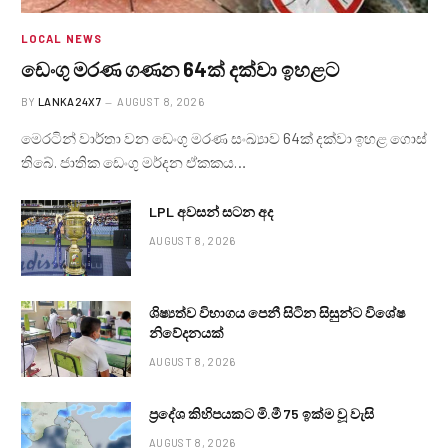
LOCAL NEWS
ඩෙංගු මරණ ගණන 64ක් දක්වා ඉහළට
BY
LANKA24X7
AUGUST 8, 2026
මෙරටින් වාර්තා වන ඩෙංගු මරණ සංඛ්‍යාව 64ක් දක්වා ඉහළ ගොස්
තිබේ. ජාතික ඩෙංගු මර්දන ඒකකය…
LPL අවසන් සටන අද
AUGUST 8, 2026
ශිෂ්‍යත්ව විභාගය පෙනී සිටින සිසුන්ට විශේෂ
නිවේදනයක්
AUGUST 8, 2026
ප්‍රදේශ කිහිපයකට මි.මී 75 ඉක්ම වූ වැසි
AUGUST 8, 2026