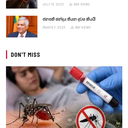
JULY 13, 2023
950
VIEWS
ජනපති ඡන්දය තියන දවස කියයි
MARCH 7, 2023
867
VIEWS
DON'T MISS