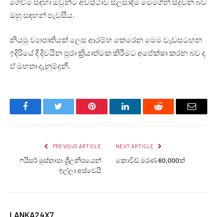
ගෙවීම සඳහා ඔවුන්ට අවස්ථාව සලසාදීම මෙමගින් සිදුවන බව
ඔහු සඳහන් පැවසීය.
නියමු ව්‍යාපෘතියක් ලෙස ආරම්භ කෙරෙන මෙම වැඩසටහන
ඉදිරියේ දී දිවයින පුරා ක්‍රියාත්මක කිරීමට අපේක්ෂා කරන බව ද
ඒ මහතා දැනුම්දුනී.
Facebook
Twitter
Pinterest
LinkedIn
Reddit
Email
PREVIOUS ARTICLE
NEXT ARTICLE
ෆයිසර් මුස්තාපා ශ්‍රීලනිපයෙන්
කොවිඩ් මරණ 60,000ක්
ඉල්ලා අස්වෙයි
LANKA24X7