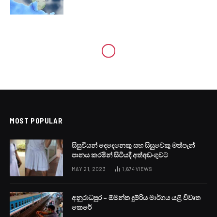
MOST POPULAR
සිසුවියන් දෙදෙනෙකු සහ සිසුවෙකු මත්පැන්
පානය කරමින් සිටියදී අත්අඩංගුවට
MAY 21, 2023
1,674
VIEWS
අනුරාධපුර – ඕමන්ත දුම්රිය මාර්ගය යළි විවෘත
කෙරේ