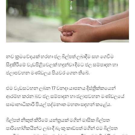
නව ක්‍රමවේදයක් හරහා ජල බිල්පත් ලබාදීම සහ ගෙවීම
සිදුකිරීමේ වැඩපිළිවෙලක් හඳුන්වා දීමට ජල සම්පාදන හා
ජලාපවහන මණ්ඩලය පියවර ගෙන තිබේ.
එම වැඩසටහන ලබන 17 වනදා යාපනය දිස්ත්‍රික්කයෙන්
ආරම්භ කරන බව ජල සම්පාදන හා ජලාපවහන මණ්ඩලයේ
සාමානාධිකාරී පියල් පද්මනාත මහතා සඳහන් කළේය.
බිල්පත් නිකුත් කිරීමේ යන්ත්‍රයක් මගින් මාසික බිල්පත
පාරිභෝගිකයින්ට ලබා දී බැංකු කාඩ්පත් මගින් එම බිල්පත