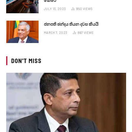
කෙරේ
JULY 13, 2023
950
VIEWS
ජනපති ඡන්දය තියන දවස කියයි
MARCH 7, 2023
867
VIEWS
DON'T MISS