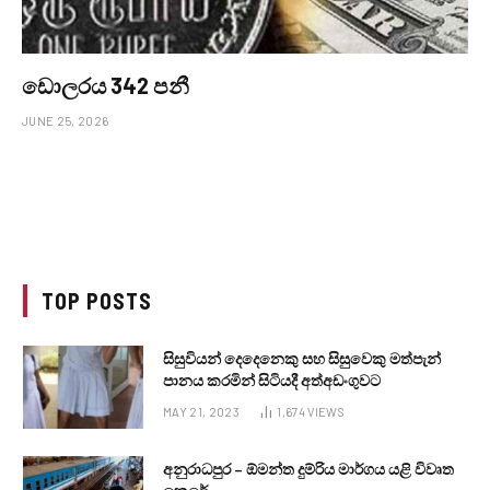
ඩොලරය 342 පනී
JUNE 25, 2026
TOP POSTS
සිසුවියන් දෙදෙනෙකු සහ සිසුවෙකු මත්පැන්
පානය කරමින් සිටියදී අත්අඩංගුවට
MAY 21, 2023
1,674
VIEWS
අනුරාධපුර – ඕමන්ත දුම්රිය මාර්ගය යළි විවෘත