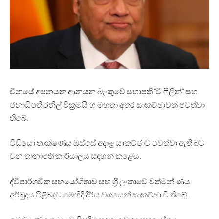
චීනයේ අපනයන ආනයන බැංකුවේ සභාපති “වී ෆිලින්” සහ
ජනාධිපති රනිල් වික්‍රමසිංහ මහතා අතර සාකච්ඡාවක් පවත්වා
තිබේ.
වීඩියෝ තාක්ෂණය ඔස්සේ අදාළ සාකච්ඡාව පවත්වා ඇති බව
චීන තානාපති කාර්යාලය සඳහන් කළේය.
ද්වීපාර්ශවික සහයෝගීතාව සහ ශ්‍රී ලංකාවේ වත්මන් ණය
අර්බුදය පිළිබඳව මෙහිදී දීර්ඝ වශයෙන් සාකච්ඡා වී තිබේ.