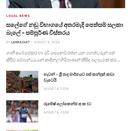
LOCAL NEWS
සලේගේ නඩු විභාගයේ අතරමැදි පෙත්සම් සලකා
බැලේ – සම්පූර්ණ විස්තරය
BY
LANKA24X7
AUGUST 6, 2026
ශානි අබේසේකර හා රවී සෙනෙවිරත්න යන මහත්වරුන් පත්
කිරීම සම්බන්ධයෙන් කාදිනල් හිමිපාණන් කිසිදු බලපෑමක් කර…
හැටන් – ශ්‍රී පාද මාර්ගයට පස් කන්දක් කඩා
වැටෙයි
AUGUST 6, 2026
රුමේෂ් ලෝකෙන්ම අංක 1ට
AUGUST 6, 2026