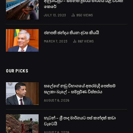
අනුරාධපුර – ඕමන්ත දුම්රිය මාර්ගය යළි විවෘත
කෙරේ
JULY 13, 2023
950
VIEWS
ජනපති ඡන්දය තියන දවස කියයි
MARCH 7, 2023
867
VIEWS
OUR PICKS
සලේගේ නඩු විභාගයේ අතරමැදි පෙත්සම්
සලකා බැලේ – සම්පූර්ණ විස්තරය
AUGUST 6, 2026
හැටන් – ශ්‍රී පාද මාර්ගයට පස් කන්දක් කඩා
වැටෙයි
AUGUST 6, 2026