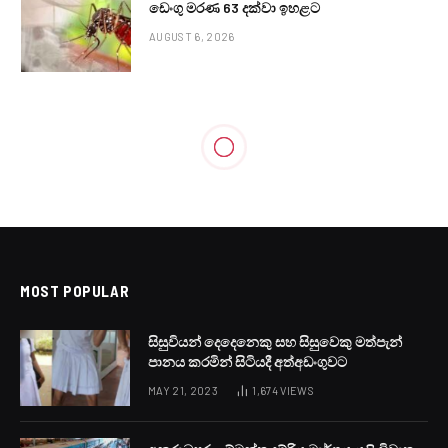
ඩෙංගු මරණ 63 දක්වා ඉහළට
AUGUST 6, 2026
MOST POPULAR
සිසුවියන් දෙදෙනෙකු සහ සිසුවෙකු මත්පැන්
පානය කරමින් සිටියදී අත්අඩංගුවට
MAY 21, 2023
1,674
VIEWS