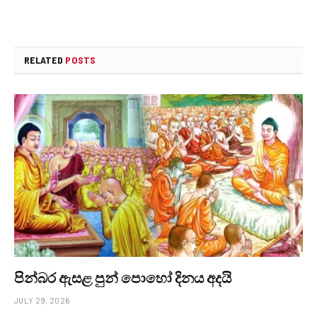
RELATED
POSTS
පින්බර ඇසළ පුන් පොහෝ දිනය අදයි
JULY 29, 2026