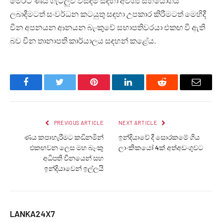
මෙරට ණය ගැටලුව විසඳීම සඳහා අවශ්‍ය සහයෝගය
ලබාදීමටත් සංවර්ධන කටයුතු සඳහා උපකාර කිරීමටත් මෙහිදී
චීන අපනයන ආනයන බැංකුවේ සභාපතිවරයා එකඟ වී ඇති
බව චීන තානාපති කාර්යාලය සඳහන් කළේය.
Facebook
Twitter
Pinterest
LinkedIn
Reddit
Email
PREVIOUS ARTICLE
NEXT ARTICLE
ණය කපාහැරීමට කඩිනමින්
ඉන්දියාවේ දී සොරකමේ ගිය
එකඟවන ලෙස මහ බැංකු
ලාංකිකයෝ 4ක් අත්අඩංගුවට
අධිපති චීනයෙන් සහ
ඉන්දියාවෙන් ඉල්ලයි
LANKA24X7