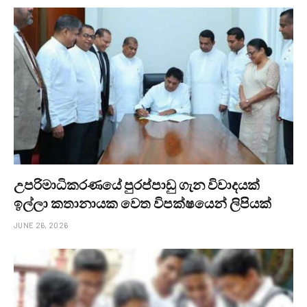
උපරිමාධිකරණයේ පුරප්පාඩු ගැන විවාදයක්
ඉල්ලා කතානායක වෙත විපක්ෂයෙන් ලිපියක්
JUNE 26, 2026