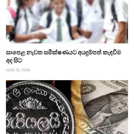
සාපෙළ නැවත සමීක්ෂණයට අයදුම්පත් කැඳවීම
අද සිට
JUNE 25, 2026