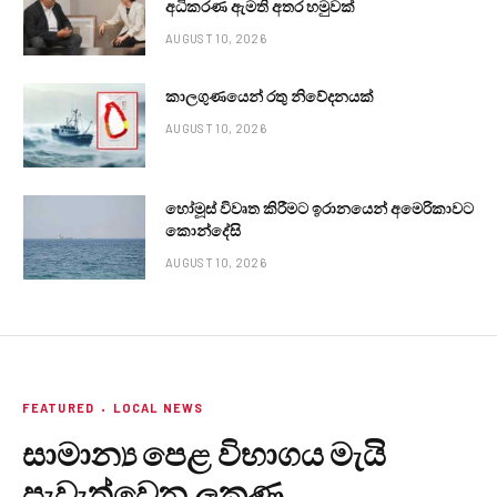
අධිකරණ ඇමති අතර හමුවක්
AUGUST 10, 2026
කාලගුණයෙන් ‍රතු නිවේදනයක්
AUGUST 10, 2026
හෝමූස් විවෘත කිරීමට ඉරානයෙන් අමෙරිකාවට
කොන්දේසි
AUGUST 10, 2026
FEATURED
LOCAL NEWS
සාමාන්‍ය පෙළ විභාගය මැයි
පැවැත්වෙන ලකුණු