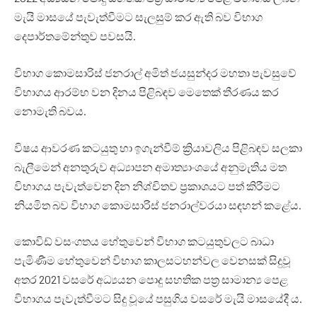
මැයි මාසයේ පැවැත්වීමට සැලසුම් කර ඇති බව විභාග
දෙපාර්තමේන්තුව පවසයි.
විභාග කොමසාරිස් ජනරාල් අමිත් ජයසුන්දර මහතා පැවසුවේ
විභාගය ආරම්භ වන දිනය පිළිබඳව මෙතෙක් තීරණය කර
නොමැති බවය.
විෂය ආවරණ කටයුතු හා ඉගැන්වීම් ක්‍රියාවලිය පිළිබඳව සලකා
බැලීමෙන් අනතුරුව අධ්‍යාපන අමාත්‍යාංශයේ අනුමැතිය මත
විභාගය පැවැත්වෙන දින නිශ්චිතව ප්‍රකාශයට පත් කිරීමට
නියමිත බව විභාග කොමසාරිස් ජනරාල්වරයා සඳහන් කළේය.
කොවිඩ් වසංගතය හේතුවෙන් විභාග කටයුතුවලට බාධා
පැමිණීම හේතුවෙන් විභාග කාලසටහන්වල වෙනසක් සිදුවූ
අතර 2021 වසරේ අධ්‍යයන පොදු සහතික පත්‍ර සාමාන්‍ය පෙළ
විභාගය පැවැත්වීමට සිදු වූයේ පසුගිය වසරේ මැයි මාසයේදී ය.