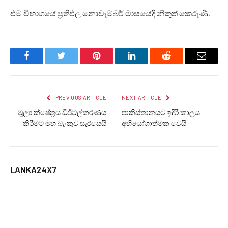
එම විභාගයේ ප්‍රතිඵල නොවැම්බර් මාසයේදී නිකුත් කෙරුණි.
Facebook
Twitter
Pinterest
LinkedIn
Reddit
Email
PREVIOUS ARTICLE
NEXT ARTICLE
මූල්‍ය ක්ෂේත්‍රය ඩිජිටල්කරණය
පාකිස්තානයට ඉදිරි කාලය
කිරීමට මහ බැංකුව සැරසෙයි
අභියෝගාත්මක වෙයි
LANKA24X7
RELATED
POSTS