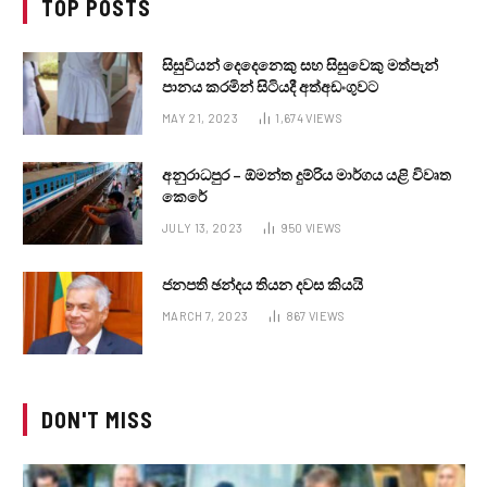
TOP POSTS
සිසුවියන් දෙදෙනෙකු සහ සිසුවෙකු මත්පැන්
පානය කරමින් සිටියදී අත්අඩංගුවට
MAY 21, 2023
1,674
VIEWS
අනුරාධපුර – ඕමන්ත දුම්රිය මාර්ගය යළි විවෘත
කෙරේ
JULY 13, 2023
950
VIEWS
ජනපති ඡන්දය තියන දවස කියයි
MARCH 7, 2023
867
VIEWS
DON'T MISS