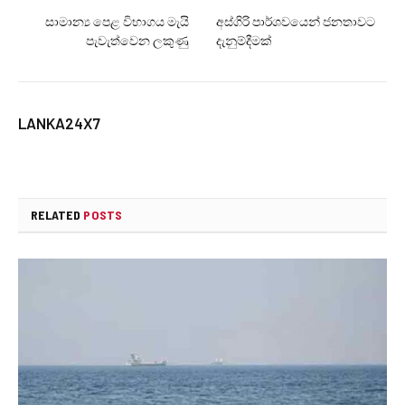
සාමාන්‍ය පෙළ විභාගය මැයි
අස්ගිරි පාර්ශවයෙන් ජනතාවට
පැවැත්වෙන ලකුණු
දැනුම්දීමක්
LANKA24X7
RELATED
POSTS