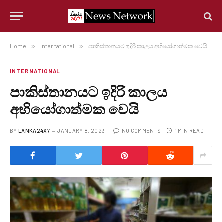
Home
»
International
»
පාකිස්තානයට ඉදිරි කාලය අභියෝගාත්මක වෙයි
INTERNATIONAL
පාකිස්තානයට ඉදිරි කාලය
අභියෝගාත්මක වෙයි
BY
LANKA24X7
JANUARY 8, 2023
NO COMMENTS
1 MIN READ