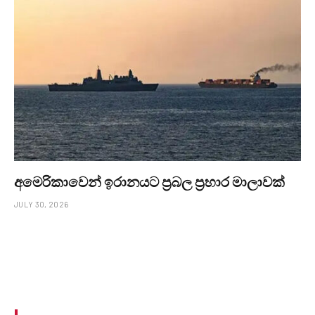
අමෙරිකාවෙන් ඉරානයට ප්‍රබල ප්‍රහාර මාලාවක්
JULY 30, 2026