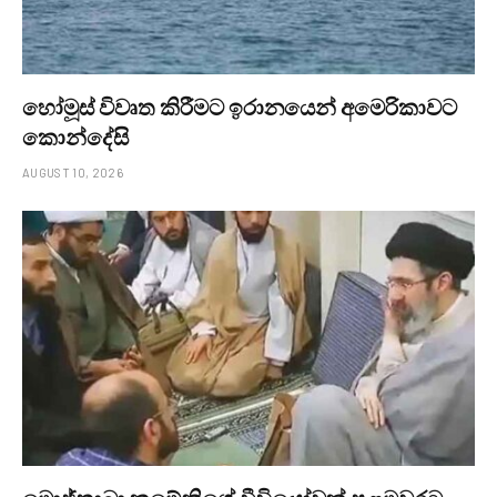
හෝමූස් විවෘත කිරීමට ඉරානයෙන් අමෙරිකාවට
කොන්දේසි
AUGUST 10, 2026