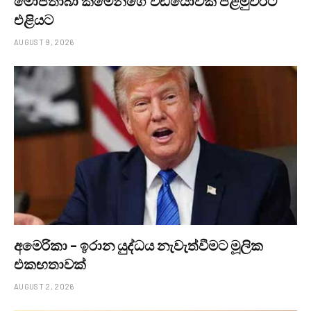
මොජ්තාබා කමේනිගේ වීඩියෝවක් පළමුවරට
එළියට
AUGUST 9, 2026
අමෙරිකා – ඉරාන යුද්ධය නැවැත්වීමට මූලික
එකඟතාවක්
AUGUST 2, 2026