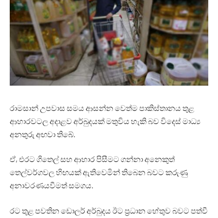
රාමසාන් උපවාස සමය ආසන්න වෙත්ම පාකිස්තානය තුළ
ආහාරවටල අදාළව අර්බුදයක් මතුවිය හැකි බව විදෙස් මාධ්‍ය
අනතුරු අඟවා තිබේ.
ඒ, එරට ගිතෙල් සහ ආහාර පිසීමට ගන්නා අනෙකුත්
තෙල්වර්ගවල හිඟයක් ඇතිවෙමින් තිබෙන බවට කරුණු
අනාවරණයවීමත් සමගය.
රට තුළ පවතින ඩොලර් අර්බුදය ඊට ප්‍රධාන හේතුව බවට පත්වී