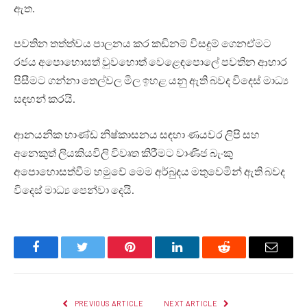
ඇත.
පවතින තත්ත්වය පාලනය කර කඩිනම් විසදුම් ගෙනඒමට
රජය අපොහොසත් වුවහොත් වෙළෙඳපොලේ පවතින ආහාර
පිසීමට ගන්නා තෙල්වල මිල ඉහළ යනු ඇති බවද විදෙස් මාධ්‍ය
සඳහන් කරයි.
ආනයනික භාණ්ඩ නිෂ්කාසනය සඳහා ණයවර ලිපි සහ
අනෙකුත් ලියකියවිලි විවෘත කිරීමට වාණිජ බැංකු
අපොහොසත්වීම හමුවේ මෙම අර්බුදය මතුවෙමින් ඇති බවද
විදෙස් මාධ්‍ය පෙන්වා දෙයි.
Facebook
Twitter
Pinterest
LinkedIn
Reddit
Email
PREVIOUS ARTICLE
NEXT ARTICLE