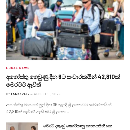
LOCAL NEWS
අගෝස්තු ගෙවුණු දින 6ට සංචාරකයින් 42,810ක්
මෙරටට ඇවිත්
BY
LANKA24X7
AUGUST 10, 2026
අගෝස්තු මාසයේ මුල් දින 06 තුළදී ශ්‍රී ලංකාවට සංචාරකයින්
42,810ක් පැමිණ ඇති බව ශ්‍රී ලංකා…
මෙරට දකුණු කොරියානු තානාපතිනි සහ