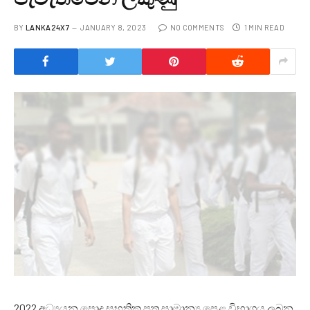
BY
LANKA24X7
JANUARY 8, 2023
NO COMMENTS
1 MIN READ
2022 අධ්‍යයන පොදු සහතික පත්‍ර සාමාන්‍ය පෙළ විභාගය ලබන