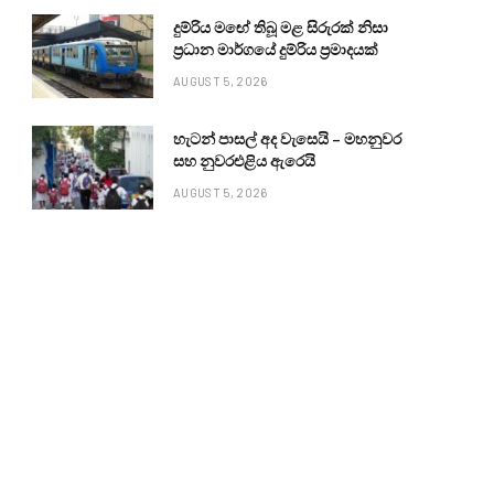
දුම්රිය මඟේ තිබූ මළ සිරුරක් නිසා
ප්‍රධාන මාර්ගයේ දුම්රිය ප්‍රමාදයක්
AUGUST 5, 2026
හැටන් පාසල් අද වැසෙයි – මහනුවර
සහ නුවරඑළිය ඇරෙයි
AUGUST 5, 2026