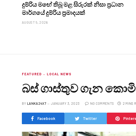
දුම්රිය මඟේ තිබූ මළ සිරුරක් නිසා ප්‍රධාන
මාර්ගයේ දුම්රිය ප්‍රමාදයක්
AUGUST 5, 2026
FEATURED
LOCAL NEWS
බස් ගාස්තුව ගැන කො
BY
LANKA24X7
JANUARY 3, 2023
NO COMMENTS
2 MINS 
Facebook
Twitter
Pinter