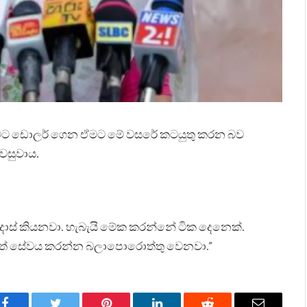
 රටට ඩොලර් ගෙන ඒමට මේ වසරේ කටයුතු කරන බව
වසුවාය.
දොස් කියනවා. හැබැයි මේක කරන්නේ ටික දෙනෙක්.
ටත් සේවය කරන්න බලාපොරොත්තු වෙනවා.”