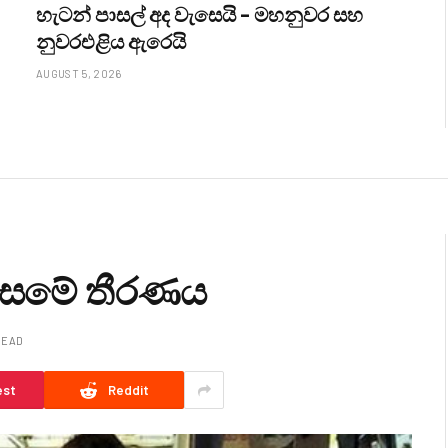
හැටන් පාසල් අද වැසෙයි – මහනුවර සහ
නුවරඑළිය ඇරෙයි
AUGUST 5, 2026
මිසමේ තීරණය
READ
est
Reddit