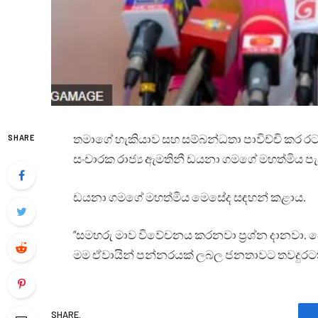
තමාගේ හැකියාව සහ සම්බන්ධතා පාවිච්චි කර
SHARE
සංචාරක රාජ්‍ය ඇමතිනී ඩයනා ගමගේ මහත්මිය පැ
ඩයනා ගමගේ මහත්මිය මෙසේද සඳහන් කළාය.
“සමහරු මාව විවේචනය කරනවා ප්‍රශ්න දානවා. 
මම ඒවායින් පන්නරයක් ලබල ජනතාවට තවදුර
SHARE.