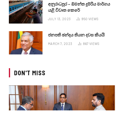
අනුරාධපුර – ඕමන්ත දුම්රිය මාර්ගය
යළි විවෘත කෙරේ
JULY 13, 2023
950
VIEWS
ජනපති ඡන්දය තියන දවස කියයි
MARCH 7, 2023
867
VIEWS
DON'T MISS