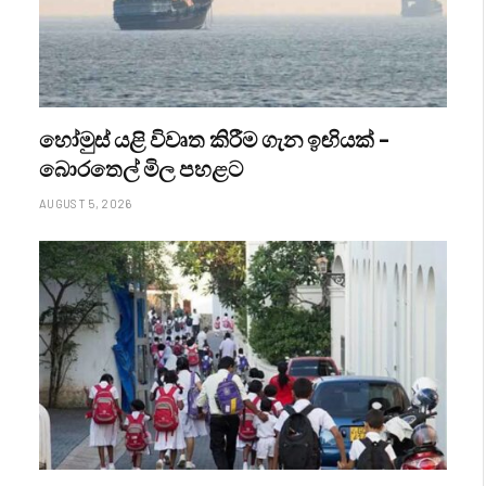
හෝමුස් යළි විවෘත කිරීම ගැන ඉඟියක් –
බොරතෙල් මිල පහළට
AUGUST 5, 2026