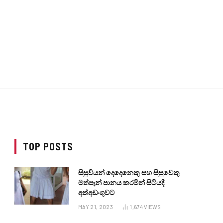
TOP POSTS
සිසුවියන් දෙදෙනෙකු සහ සිසුවෙකු
මත්පැන් පානය කරමින් සිටියදී
අත්අඩංගුවට
MAY 21, 2023
1,674
VIEWS