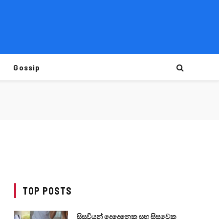
Gossip
TOP POSTS
සිසුවියන් දෙදෙනෙකු සහ සිසුවෙකු