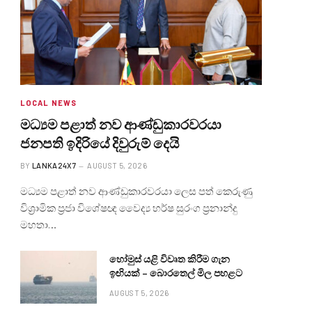
LOCAL NEWS
මධ්‍යම පළාත් නව ආණ්ඩුකාරවරයා
ජනපති ඉදිරියේ දිවුරුම් දෙයි
BY
LANKA24X7
AUGUST 5, 2026
මධ්‍යම පළාත් නව ආණ්ඩුකාරවරයා ලෙස පත් කෙරුණු
විශ්‍රාමික ප්‍රජා විශේෂඥ වෛද්‍ය හර්ෂ සුරංග ප්‍රනාන්දු
මහතා…
හෝමුස් යළි විවෘත කිරීම ගැන
ඉඟියක් – බොරතෙල් මිල පහළට
AUGUST 5, 2026