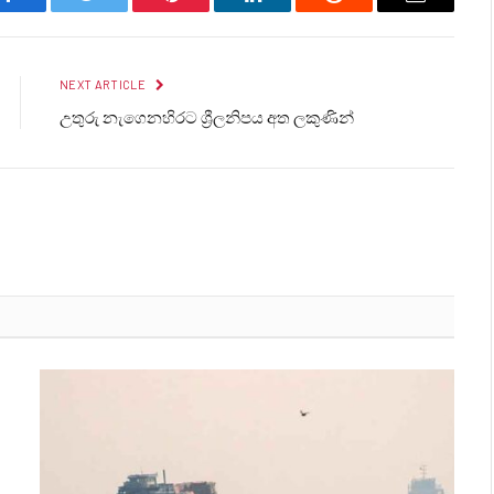
Facebook
Twitter
Pinterest
LinkedIn
Reddit
Email
NEXT ARTICLE
උතුරු නැගෙනහිරට ශ්‍රීලනිපය අත ලකුණින්