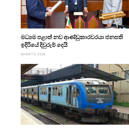
මධ්‍යම පළාත් නව ආණ්ඩුකාරවරයා ජනපති
ඉදිරියේ දිවුරුම් දෙයි
AUGUST 5, 2026