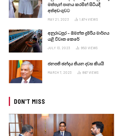
මත්පැන් පානය කරමින් සිටියදී
අත්අඩංගුවට
MAY 21, 2023
1,674
VIEWS
අනුරාධපුර – ඕමන්ත දුම්රිය මාර්ගය
යළි විවෘත කෙරේ
JULY 13, 2023
950
VIEWS
ජනපති ඡන්දය තියන දවස කියයි
MARCH 7, 2023
867
VIEWS
DON'T MISS