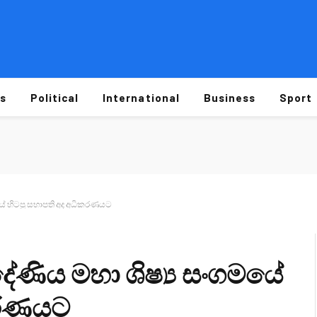
s
Political
International
Business
Sport
යේ හිටපු සභාපති අද අධිකරණයට
ේණිය මහා ශිෂ්‍ය සංගමයේ
කරණයට