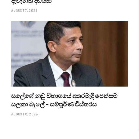
දැවැන්ත දඩයක්
AUGUST 7, 2026
සලේගේ නඩු විභාගයේ අතරමැදි පෙත්සම්
සලකා බැලේ – සම්පූර්ණ විස්තරය
AUGUST 6, 2026