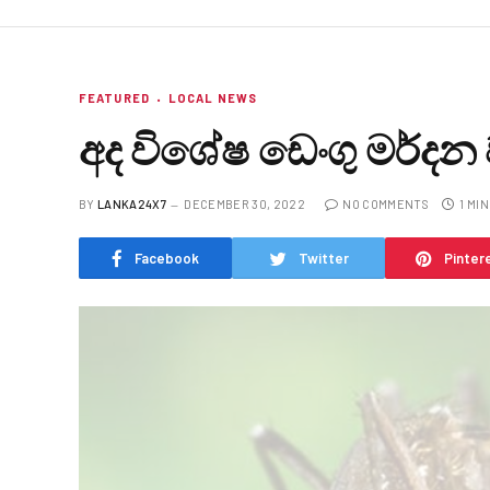
FEATURED
LOCAL NEWS
අද විශේෂ ඩෙංගු මර්ද
BY
LANKA24X7
DECEMBER 30, 2022
NO COMMENTS
1 MI
Facebook
Twitter
Pinter