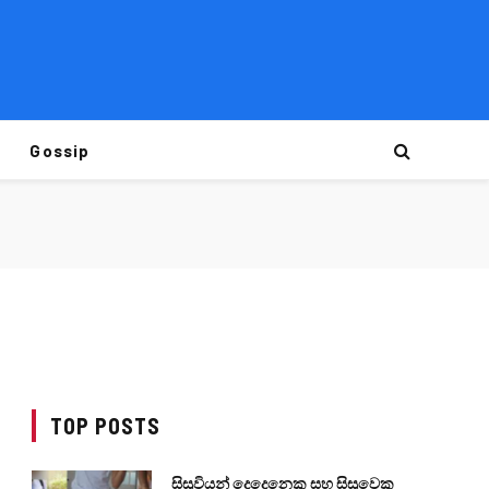
Gossip
TOP POSTS
සිසුවියන් දෙදෙනෙකු සහ සිසුවෙකු