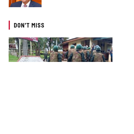
DON'T MISS
LOCAL NEWS
කුරුවිට බන්ධනාගාරයේ ගැටුමෙන්
දෙදෙනෙකු මරුට
BY
LANKA24X7
AUGUST 7, 2026