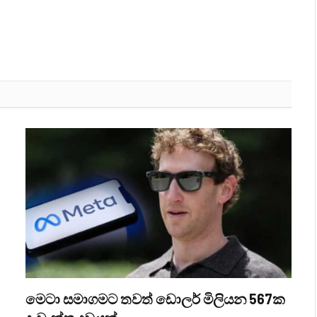
මෙටා සමාගමට තවත් ඩොලර් මිලියන 567ක