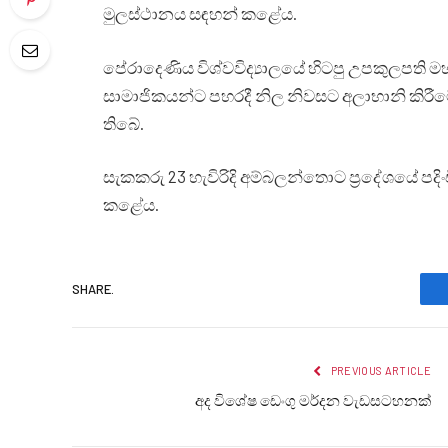
මුලස්ථානය සඳහන් කළේය.
පේරාදෙණිය විශ්වවිද්‍යාලයේ හිටපු උපකුලපති
සාමාජිකයන්ට පහරදී නිල නිවසට අලාභානි කිරී
තිබේ.
සැකකරු 23 හැවිරිදි අම්බලන්තොට ප්‍රදේශයේ පදි
කළේය.
SHARE.
PREVIOUS ARTICLE
අද විශේෂ ඩෙංගු මර්දන වැඩසටහනක්