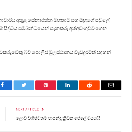
 මහාචාර්ය අතුළ සේනාරත්න මහතාට සහ ඔහුගේ පවුලේ
මේ සිද්ධිය සම්බන්ධයෙන් සැකකරු අත්අඩංගුවට ගෙන
ංචිකරුවෙකු බව පොලිස් මුලස්ථානය වැඩිදුරටත් සඳහන්
Facebook
Twitter
Pinterest
LinkedIn
Reddit
Email
NEXT ARTICLE
ලොව විශිෂ්ටතම පාපන්දු ක්‍රිඩක පේලේ මියයයි