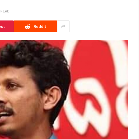
N READ
est
Reddit