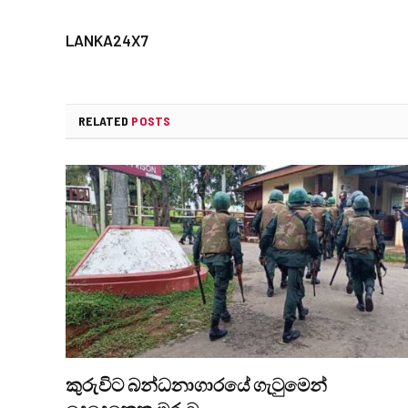
LANKA24X7
RELATED
POSTS
කුරුවිට බන්ධනාගාරයේ ගැටුමෙන්