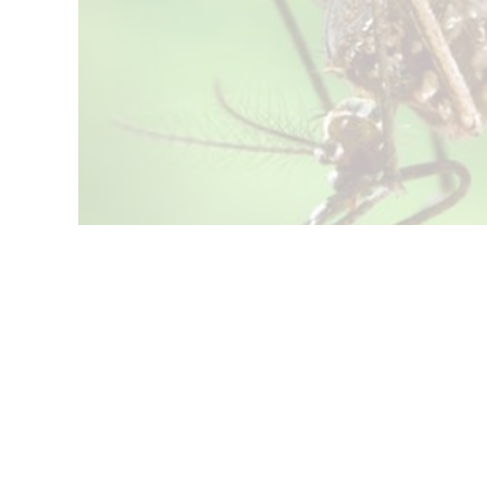
අද (30) සහ හෙට (31) දින දෙක විශේෂ ඩෙංගු මර්
පසුගිය සති 04ක කාලය තුළ දිවයින පුරා ඩෙංගු රෝගී