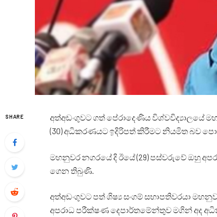
අත්අඩංගුවට ගත් පේරාදෙණිය විශ්වවිද්‍යාලයේ මහ
SHARE
(30) අධිකරණයට ඉදිරිපත් කිරීමට නියමිත බව පො
මහනුවර නගරයේ දි ඊයේ (29) පස්වරුවේ ඔහු අප
ගෙන තිබුණි.
අත්අඩංගුවට පත් ශිෂ්‍ය සංගම් සභාපතිවරයා මහන
අපරාධ පරීක්ෂණ දෙපාර්තමේන්තුව මගින් අද අධි