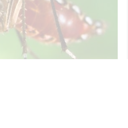
දන දිනයන් ලෙස ප්‍රකාශයට පත්කර තිබේ.
න් වාර්තා වීමේ සීඝ්‍ර වර්ධනයක් සිදුව ඇති බැවින් මෙම