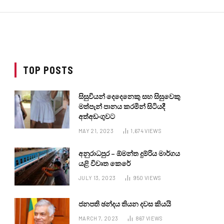
TOP POSTS
සිසුවියන් දෙදෙනෙකු සහ සිසුවෙකු
මත්පැන් පානය කරමින් සිටියදී
අත්අඩංගුවට
MAY 21, 2023
1,674
VIEWS
අනුරාධපුර – ඕමන්ත දුම්රිය මාර්ගය
යළි විවෘත කෙරේ
JULY 13, 2023
950
VIEWS
ජනපති ඡන්දය තියන දවස කියයි
MARCH 7, 2023
867
VIEWS