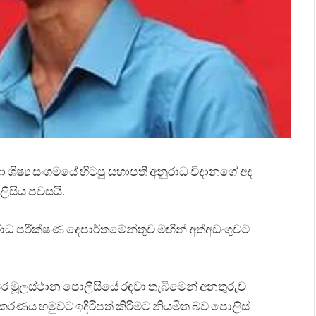
ා ශිෂ්‍ය සංගමයේ හිටපු සභාපති අනුරාධ විදානගේ අද
ලීසිය පවසයි.
රාධ පරීක්ෂණ දෙපාර්තමේන්තුව මඟින් අත්අඩංගුවට
ුවර මූලස්ථාන පොලීසියේ රඳවා තැබීමෙන් අනතුරුව
කරණය හමුවට ඉදිරිපත් කිරීමට නියමිත බව පොලිස්