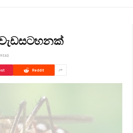
න වැඩසටහනක්
N READ
est
Reddit