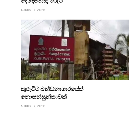
දෙදෙනෙකු මරුට
AUGUST 7, 2026
කුරුවිට බන්ධනාගාරයේත්
නොසන්සුන්තාවක්
AUGUST 7, 2026