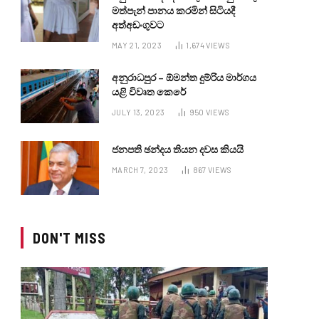
මත්පැන් පානය කරමින් සිටියදී
අත්අඩංගුවට
MAY 21, 2023
1,674
VIEWS
අනුරාධපුර – ඕමන්ත දුම්රිය මාර්ගය
යළි විවෘත කෙරේ
JULY 13, 2023
950
VIEWS
ජනපති ඡන්දය තියන දවස කියයි
MARCH 7, 2023
867
VIEWS
DON'T MISS