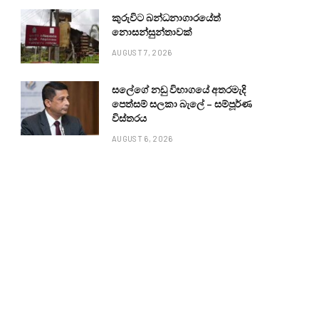
කුරුවිට බන්ධනාගාරයේත්
නොසන්සුන්තාවක්
AUGUST 7, 2026
සලේගේ නඩු විභාගයේ අතරමැදි
පෙත්සම් සලකා බැලේ – සම්පූර්ණ
විස්තරය
AUGUST 6, 2026