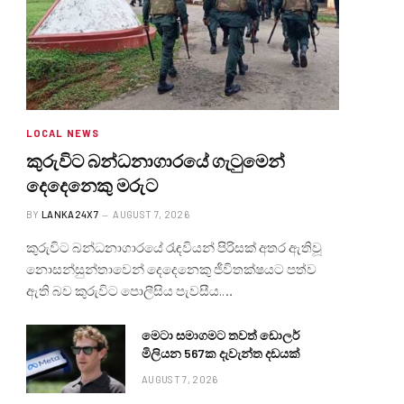
LOCAL NEWS
කුරුවිට බන්ධනාගාරයේ ගැටුමෙන්
දෙදෙනෙකු මරුට
BY
LANKA24X7
AUGUST 7, 2026
කුරුවිට බන්ධනාගාරයේ රැඳවියන් පිරිසක් අතර ඇතිවූ
නොසන්සුන්තාවෙන් දෙදෙනෙකු ජීවිතක්ෂයට පත්ව
ඇති බව කුරුවිට පොලීසිය පැවසීය.…
මෙටා සමාගමට තවත් ඩොලර්
මිලියන 567ක දැවැන්ත දඩයක්
AUGUST 7, 2026