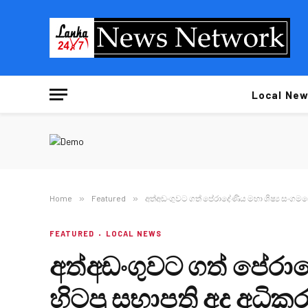
Local New
Home
»
Featured
»
අත්අඩංගුවට ගත් පේරාදේණිය මහා ශිෂ්‍ය සංගම
FEATURED
LOCAL NEWS
අත්අඩංගුවට ගත් පේරාද
හිටපු සභාපති අද අධි