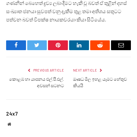
ගණනින් බෙහෙත් ද්‍රව්‍ය ලබා දීමට හැකි වූ බවත් ඒ තුළින් දහස්
සංඛ්‍යාත ජනයා සුවපත් වනු දැකීම තුළ තමා අතිශය සතුටට
පත්වන බවත් විපක්ෂ නායකවරයා කියා සිටියේය.
Facebook
Twitter
Pinterest
LinkedIn
Reddit
Email
PREVIOUS ARTICLE
NEXT ARTICLE
කොළඹ හා යාපනය එල්.‍පි.එල්.
ඖෂධ මිල ඉහළ යෑමට හේතුව
අවසන් සටනට
කියයි
24x7
Website