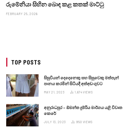
රුමේනියා සිහින බොඳ කළ කතක් මාට්ටු
FEBRUARY 25, 2026
TOP POSTS
සිසුවියන් දෙදෙනෙකු සහ සිසුවෙකු මත්පැන්
පානය කරමින් සිටියදී අත්අඩංගුවට
MAY 21, 2023
1,674
VIEWS
අනුරාධපුර – ඕමන්ත දුම්රිය මාර්ගය යළි විවෘත
කෙරේ
JULY 13, 2023
950
VIEWS