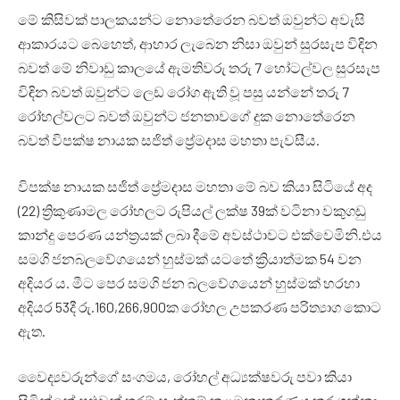
මේ කිසිවක් පාලකයන්ට නොතේරෙන බවත් ඔවුන්ට අවැසි
ආකාරයට බෙහෙත්, ආහාර ලැබෙන නිසා ඔවුන් සුරසැප විඳින
බවත් මේ නිවාඩු කාලයේ ඇමතිවරු තරු 7 හෝටල්වල සුරසැප
විඳින බවත් ඔවුන්ට ලෙඩ රෝග ඇති වූ පසු යන්නේ තරු 7
රෝහල්වලට බවත් ඔවුන්ට ජනතාවගේ දුක නොතේරෙන
බවත් විපක්ෂ නායක සජිත් ප්‍රේමදාස මහතා පැවසීය.
විපක්ෂ නායක සජිත් ප්‍රේමදාස මහතා මේ බව කියා සිටියේ අද
(22) ත්‍රිකුණාමල රෝහලට රුපියල් ලක්ෂ 39ක් වටිනා වකුගඩු
කාන්දු පෙරණ යන්ත්‍රයක් ලබා දීමේ අවස්ථාවට එක්වෙමිනි.එය
සමගි ජනබලවේගයෙන් හුස්මක් යටතේ ක්‍රියාත්මක 54 වන
අදියර ය. මීට පෙර සමගි ජන බලවේගයෙන් හුස්මක් හරහා
අදියර 53දී රු.160,266,900ක රෝහල උපකරණ පරිත්‍යාග කොට
ඇත.
වෛද්‍යවරුන්ගේ සංගමය, රෝහල් අධ්‍යක්ෂවරු පවා කියා