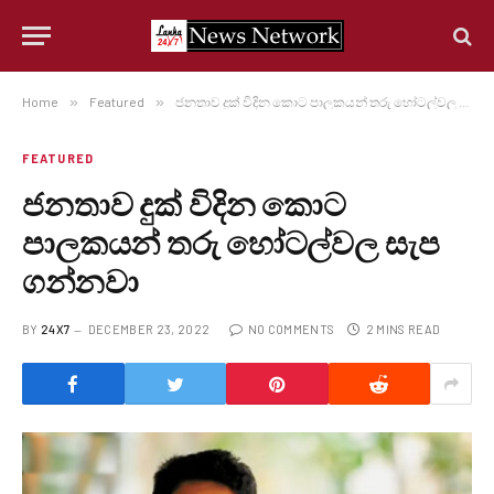
Home
»
Featured
»
ජනතාව දුක් විදින කොට පාලකයන් තරු හෝටල්වල සැප ගන්නවා
FEATURED
ජනතාව දුක් විදින කොට
පාලකයන් තරු හෝටල්වල සැප
ගන්නවා
BY
24X7
DECEMBER 23, 2022
NO COMMENTS
2 MINS READ