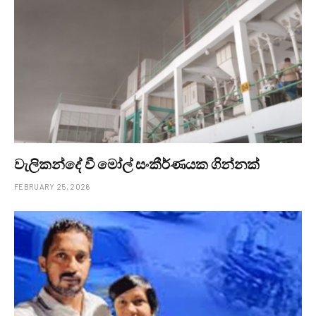
වැලිකන්දේ වී මෝල් සංකීර්ණයක ගින්නක්
FEBRUARY 25, 2026