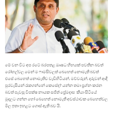
මේ වන විට අප රටේ බරපතළ ඖෂධ හිඟයක් පවතින බවත්
රෝහල්වල මෙන් ම ෆාමසිවලත් බෙහෙත් නොමැති බවත්
එසේ බෙහෙත් නොමැතිව වැඩිහිටියන්, මව්වරුන්, දරුවන් ආදී
පුරවැසියන් රැකගන්නේ කෙසේද? යන්න තමා ප්‍රශ්න කරන
බවත් පැවසූ විපක්ෂ නායක සජිත් ප්‍රේමදාස කියා සිටියේ
මුදලට ගන්න හෝ බෙහෙත් නොමැති අවස්ථාවක බෙහෙත්වල
මිල ඉතා ඉහළට ගොස් ඇති බව යි.