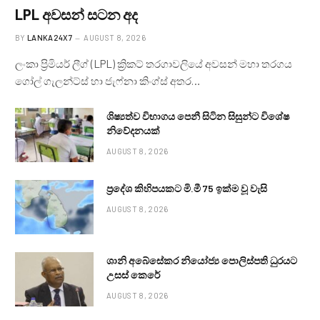
LPL අවසන් සටන අද
BY
LANKA24X7
AUGUST 8, 2026
ලංකා ප්‍රිමියර් ලීග් (LPL) ක්‍රිකට් තරගාවලියේ අවසන් මහා තරගය
ගෝල් ගැලන්ට්ස් හා ජැෆ්නා කිංග්ස් අතර…
ශිෂ්‍යත්ව විභාගය පෙනී සිටින සිසුන්ට විශේෂ
නිවේදනයක්
AUGUST 8, 2026
ප්‍රදේශ කිහිපයකට මි.මී 75 ඉක්ම වූ වැසි
AUGUST 8, 2026
ශානි අබේසේකර නියෝජ්‍ය පොලිස්පති ධුරයට
උසස් කෙරේ
AUGUST 8, 2026