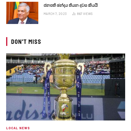
ජනපති ඡන්දය තියන දවස කියයි
MARCH 7, 2023
867
VIEWS
DON'T MISS
LOCAL NEWS