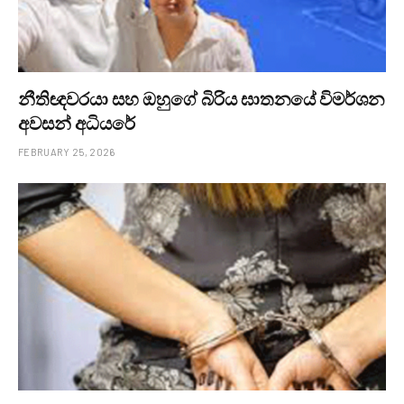
නීතිඥවරයා සහ ඔහුගේ බිරිය ඝාතනයේ විමර්ශන
අවසන් අධියරේ
FEBRUARY 25, 2026