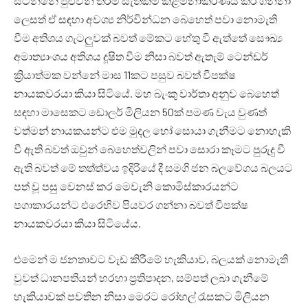
සිටින්නේ පුළුවන් තරම් සැත්කම් කළමනාකරණය කර ගන්නා
ලෙසත් ඒ සඳහා අවශ්‍ය නිර්වින්ධන බෙහෙත් පවා නොමැති
වීම අතිශය ගැටලුවක් බවත් මේකට හේතු වී ඇත්තේ සෞඛ්‍ය
අමාත්‍යාංශය අතිශය දූෂිත වීම නිසා බවත් ඇතැම් ටෙන්ඩර්
ක්‍රියාත්මක වන්නේ මාස 11කට පසුව බවත් විපක්ෂ
නායකවරයා කියා සිටියේ. මහ බැංකු වාර්තා අනුව බෙහෙත්
සඳහා මාසෙකට ඩොලර් මිලියන 50ක් පමණ වැය වුණත්
වත්මන් නායකයන්ට එම මුදල හෝ සොයා ගැනීමට නොහැකි
වී ඇති බවත් ඔවුන් බෙහෙත්වලින් පවා සොරා කෑමට පුරුදු වී
ඇති බවත් මේ තත්ත්වය ඉදිරියේ දී සමගි ජන බලවේගය බලයට
පත් වූ පසු වෙනස් කර මෙවැනි කොමිස්කාරයන්ට
පගාකාරයන්ට එරෙහිව පියවර ගන්නා බවත් විපක්ෂ
නායකවරයා කියා සිටියේය.
එමෙන් ම ජනතාවට වැඩ කිරීමේ හැකියාව, බලයක් නොමැති
වුවත් ධානපතියන් හරහා ප්‍රතිපාදන, සම්පත් ලබා ගැනීමේ
හැකියාවක් පවතින නිසා මෙරට රෝහල් රැසකට මිලියන