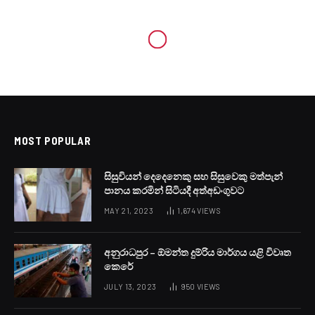
MOST POPULAR
සිසුවියන් දෙදෙනෙකු සහ සිසුවෙකු මත්පැන්
පානය කරමින් සිටියදී අත්අඩංගුවට
MAY 21, 2023
1,674
VIEWS
අනුරාධපුර – ඕමන්ත දුම්රිය මාර්ගය යළි විවෘත
කෙරේ
JULY 13, 2023
950
VIEWS