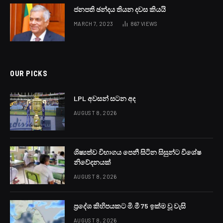
ජනපති ඡන්දය තියන දවස කියයි
MARCH 7, 2023
867
VIEWS
OUR PICKS
LPL අවසන් සටන අද
AUGUST 8, 2026
ශිෂ්‍යත්ව විභාගය පෙනී සිටින සිසුන්ට විශේෂ
නිවේදනයක්
AUGUST 8, 2026
ප්‍රදේශ කිහිපයකට මි.මී 75 ඉක්ම වූ වැසි
AUGUST 8, 2026