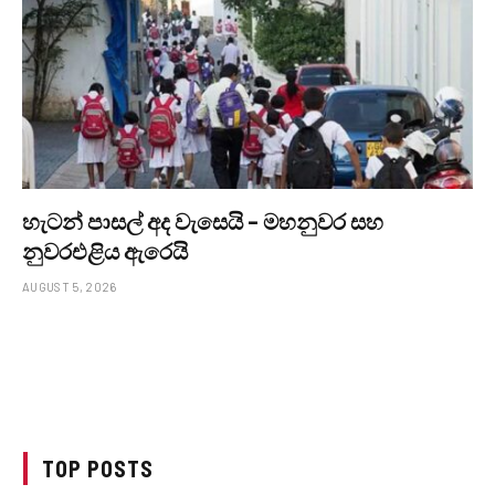
හැටන් පාසල් අද වැසෙයි – මහනුවර සහ
නුවරඑළිය ඇරෙයි
AUGUST 5, 2026
TOP POSTS