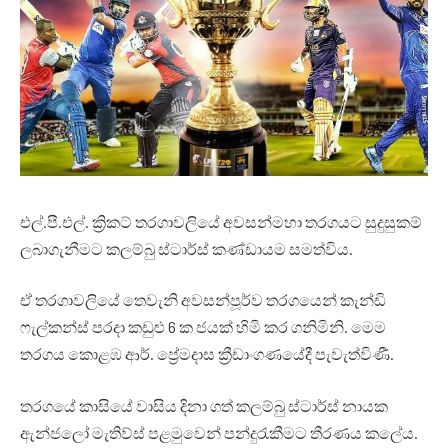
එල්.පී.එල්. ක්‍රිකට් තරගාවලියේ අවසන්මහා තරගයට සුදුසුකම්
ලබාගැනීමට කලම්බු ස්ටාර්ස් කණ්ඩායම සමත්විය.
ඒ තරගාවලියේ තෙවැනි අවසන්පූර්ව තරගයෙන් කැන්ඩි
ෆැල්කන්ස් පරදා කඩුළු 6 ක ජයක් හිමි කර ගනිමිනි. මෙම
තරගය කොළඹ ආර්. ප්‍රේමදාස ක්‍රීඩාංගණයේදී පැවැත්විණී.
තරගයේ කාසියේ වාසිය දිනා ගත් කලම්බු ස්ටාර්ස් නායක
ඇන්ජලෝ මැතිව්ස් පළමුවෙන් පන්දුරැකීමට තීරණය කලේය.