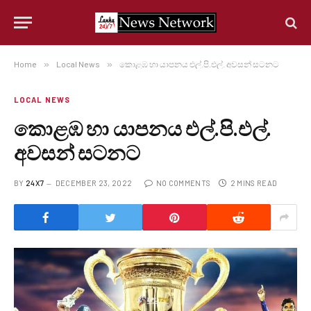
Home
»
Local News
»
කොළඹ හා යාපනය එල්.‍පි.එල්. අවසන් සටනට
LOCAL NEWS
කොළඹ හා යාපනය එල්.‍පි.එල්.
අවසන් සටනට
BY
24X7
DECEMBER 23, 2022
NO COMMENTS
2 MINS READ