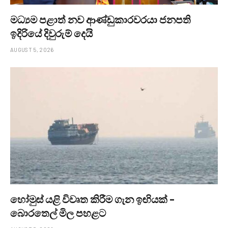
මධ්‍යම පළාත් නව ආණ්ඩුකාරවරයා ජනපති
ඉදිරියේ දිවුරුම් දෙයි
AUGUST 5, 2026
හෝමුස් යළි විවෘත කිරීම ගැන ඉඟියක් –
බොරතෙල් මිල පහළට