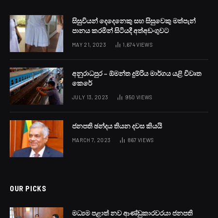
සිසුවියන් දෙදෙනෙකු සහ සිසුවෙකු මත්පැන්
පානය කරමින් සිටියදී අත්අඩංගුවට
MAY 21, 2023
1,674
VIEWS
අනුරාධපුර – ඕමන්ත දුම්රිය මාර්ගය යළි විවෘත
කෙරේ
JULY 13, 2023
950
VIEWS
ජනපති ඡන්දය තියන දවස කියයි
MARCH 7, 2023
867
VIEWS
OUR PICKS
මධ්‍යම පළාත් නව ආණ්ඩුකාරවරයා ජනපති