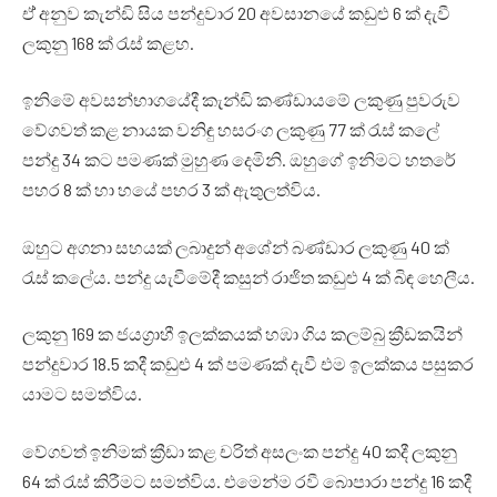
ඒ් අනුව කැන්ඩි සිය පන්දුවාර 20 අවසානයේ කඩුළු 6 ක් දැවී
ලකුනු 168 ක් රැස් කළහ.
ඉනිමේ අවසන්භාගයේදී කැන්ඩි කණ්ඩායමේ ලකුණු පුවරුව
වේගවත් කළ නායක වනිඳු හසරංග ලකුණු 77 ක් රැස් කලේ
පන්දු 34 කට පමණක් මුහුණ දෙමිනි. ඔහුගේ ඉනිමට හතරේ
පහර 8 ක් හා හයේ පහර 3 ක් ඇතුලත්විය.
ඔහුට අගනා සහයක් ලබාදුන් අශේන් බණ්ඩාර ලකුණු 40 ක්
රැස් කලේය. පන්දු යැවීමේදී කසුන් රාජිත කඩුළු 4 ක් බිඳ හෙලීය.‍
ලකුනු 169 ක ජයග්‍රාහී ඉලක්කයක් හඹා ගිය කලම්බු ක්‍රීඩකයින්
පන්දුවාර 18.5 කදී කඩුළු 4 ක් පමණක් දැවී එම ඉලක්කය පසුකර
යාමට සමත්විය.
වේගවත් ඉනිමක් ක්‍රීඩා කළ චරිත් අසලංක පන්දු 40 කදී ලකුනු
64 ක් රැස් කිරීමට සමත්විය. එමෙන්ම රවී බොපාරා පන්දු 16 කදී