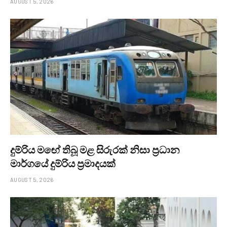
AUGUST 5, 2026
දුම්රිය මඟේ තිබූ මළ සිරුරක් නිසා ප්‍රධාන
මාර්ගයේ දුම්රිය ප්‍රමාදයක්
AUGUST 5, 2026