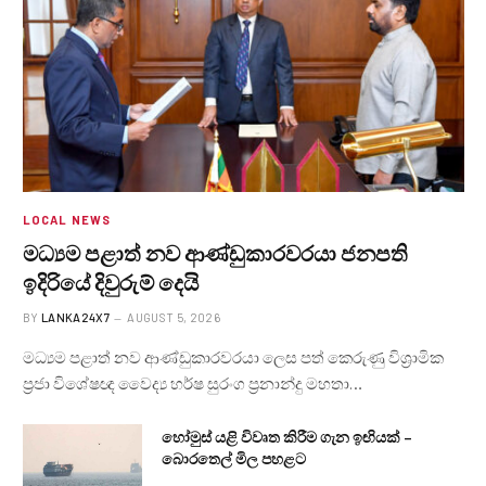
LOCAL NEWS
මධ්‍යම පළාත් නව ආණ්ඩුකාරවරයා ජනපති
ඉදිරියේ දිවුරුම් දෙයි
BY
LANKA24X7
AUGUST 5, 2026
මධ්‍යම පළාත් නව ආණ්ඩුකාරවරයා ලෙස පත් කෙරුණු විශ්‍රාමික
ප්‍රජා විශේෂඥ වෛද්‍ය හර්ෂ සුරංග ප්‍රනාන්දු මහතා…
හෝමුස් යළි විවෘත කිරීම ගැන ඉඟියක් –
බොරතෙල් මිල පහළට