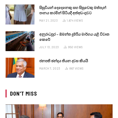
සිසුවියන් දෙදෙනෙකු සහ සිසුවෙකු මත්පැන්
පානය කරමින් සිටියදී අත්අඩංගුවට
MAY 21, 2023
1,674
VIEWS
අනුරාධපුර – ඕමන්ත දුම්රිය මාර්ගය යළි විවෘත
කෙරේ
JULY 13, 2023
950
VIEWS
ජනපති ඡන්දය තියන දවස කියයි
MARCH 7, 2023
867
VIEWS
DON'T MISS