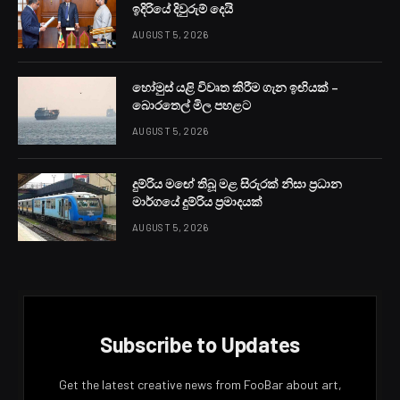
ඉදිරියේ දිවුරුම් දෙයි
AUGUST 5, 2026
හෝමුස් යළි විවෘත කිරීම ගැන ඉඟියක් –
බොරතෙල් මිල පහළට
AUGUST 5, 2026
දුම්රිය මඟේ තිබූ මළ සිරුරක් නිසා ප්‍රධාන
මාර්ගයේ දුම්රිය ප්‍රමාදයක්
AUGUST 5, 2026
Subscribe to Updates
Get the latest creative news from FooBar about art,