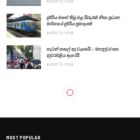
AUGUST 5, 2026
දුම්රිය මඟේ තිබූ මළ සිරුරක් නිසා ප්‍රධාන
මාර්ගයේ දුම්රිය ප්‍රමාදයක්
AUGUST 5, 2026
හැටන් පාසල් අද වැසෙයි – මහනුවර සහ
නුවරඑළිය ඇරෙයි
AUGUST 5, 2026
MOST POPULAR