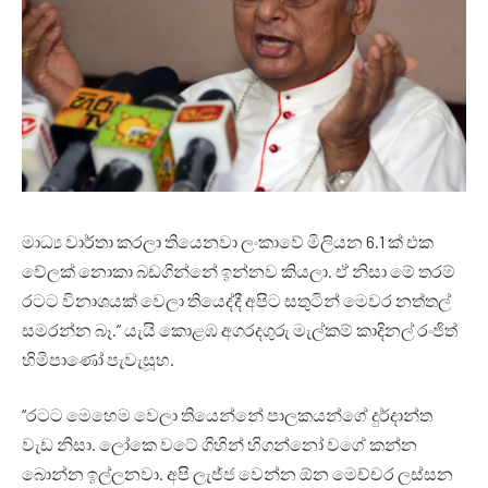
මාධ්‍ය වාර්තා කරලා තියෙනවා ලංකාවේ මිලියන 6.1 ක් එක
වේලක් නොකා බඩගින්නේ ඉන්නව කියලා. ඒ නිසා මේ තරම්
රටට විනාශයක් වෙලා තියෙද්දී අපිට සතුටින් මෙවර නත්තල්
සමරන්න බෑ.” යැයි කොළඹ අගරදගුරු මැල්කම් කාදිනල් රංජිත්
හිමිපාණෝ පැවැසූහ.
“රටට මෙහෙම වෙලා තියෙන්නේ පාලකයන්ගේ දුර්දාන්ත
වැඩ නිසා. ලෝකෙ වටේ ගිහින් හිගන්නෝ වගේ කන්න
බොන්න ඉල්ලනවා. අපි ලැජ්ජ වෙන්න ඕන මෙච්චර ලස්සන