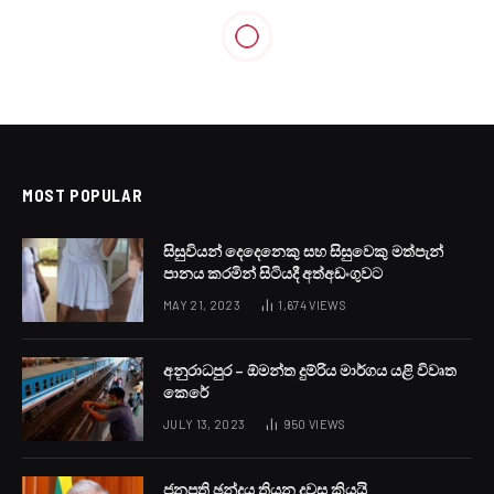
MOST POPULAR
සිසුවියන් දෙදෙනෙකු සහ සිසුවෙකු මත්පැන්
පානය කරමින් සිටියදී අත්අඩංගුවට
MAY 21, 2023
1,674
VIEWS
අනුරාධපුර – ඕමන්ත දුම්රිය මාර්ගය යළි විවෘත
කෙරේ
JULY 13, 2023
950
VIEWS
ජනපති ඡන්දය තියන දවස කියයි