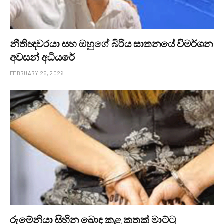
නීතිඥවරයා සහ ඔහුගේ බිරිය ඝාතනයේ විමර්ශන
අවසන් අධියරේ
FEBRUARY 25, 2026
රුමේනියා සිහින බොඳ කළ කතක් මාට්ටු