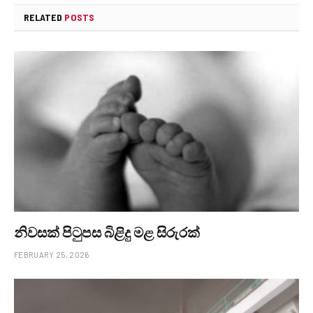
RELATED
POSTS
නිවසක් පිටුපස බිළිදු මළ සිරුරක්
FEBRUARY 25, 2026