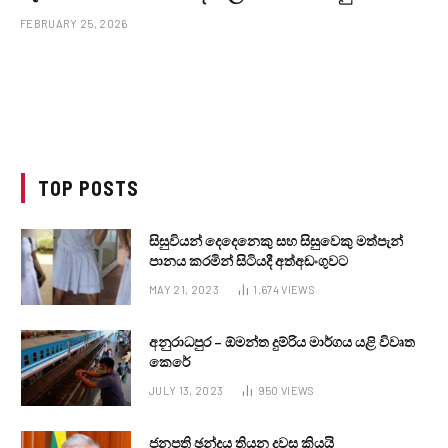
FEBRUARY 25, 2026
TOP POSTS
සිසුවියන් දෙදෙනෙකු සහ සිසුවෙකු මත්පැන්
පානය කරමින් සිටියදී අත්අඩංගුවට
MAY 21, 2023
1,674
VIEWS
අනුරාධපුර – ඕමන්ත දුම්රිය මාර්ගය යළි විවෘත
කෙරේ
JULY 13, 2023
950
VIEWS
ජනපති ඡන්දය තියන දවස කියයි