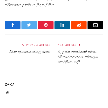
පරිත්‍යාගය උතුම්” යැයිද පැවසීය.
Facebook
Twitter
Pinterest
LinkedIn
Reddit
Email
PREVIOUS ARTICLE
NEXT ARTICLE
පීඩන අවපාතය වෙරළ දෙසට
රු. ලක්ෂ හතහමාරක් පමණ
වටිනා රන්ආභරණ පාර්සලය
පොලීසියට දෙයි
24x7
Website