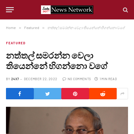
Home
»
Featured
»
නත්තල් සමරන්න වෙලා තියෙන්නේ හිගන්නො වගේ
FEATURED
නත්තල් සමරන්න වෙලා
තියෙන්නේ හිගන්නො වගේ
BY
24X7
DECEMBER 22, 2022
NO COMMENTS
1 MIN READ