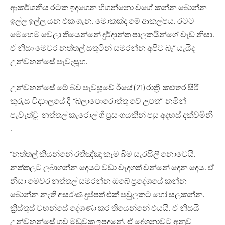
ආකර්ශනීය රටක ඉදගෙන හිගන්නො වගේ කන්න බොන්න
ඉල්ල ඉල්ල යන එක ගැන. මොකක්ද මේ ආකල්පය. රටට
මෙහෙම වෙලා තියෙන්නේ දුර්දාන්ත පාලකයින්ගේ වැඩ නිසා.
ඒ නිසා මෙවර නත්තල් සතුටින් සමරන්න අපිට බෑ” යැයිද
උන්වහන්සේ පැවැසූහ.
උන්වහන්සේ මේ බව පැවසූවේ ඊයේ (21) රාත්‍රි කළුතර සිරි
කුරුස විද්‍යාලයේ දී “බලාපොරොත්තු වේ උපත” නමින්
පැවැත්වූ නත්තල් කැරොල් ගී ප්‍රසංගයකින් පසු අදහස් දක්වමිනි
.
“නත්තල් කියන්නේ රතිඤ්ඤා කෑම බීම සැරසිලි නොවෙයි.
නත්තලට ලබාගන්න දෙයට වඩා වැදගත් වන්නේ දෙන දෙය. ඒ
නිසා මෙවර නත්තල් සමරන්න ඔබේ ප්‍රදේශයේ කන්න
බොන්න නැති අසරණ දුප්පත් එක් පවුලකට හෝ සලකන්න.
ක්‍රිස්තුස් වහන්සේ දේශණා කර තියෙන්නේ එයයි. ඒ නිසයි
උන්වහන්සේ ගව මඩුවක ඉපදුනේ. ඒ දේශනාවට අනුව