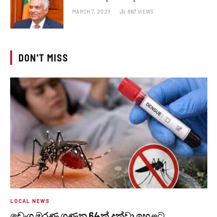
MARCH 7, 2023
867
VIEWS
DON'T MISS
LOCAL NEWS
ඩෙංගු මරණ ගණන 64ක් දක්වා ඉහළට