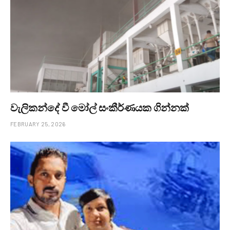
වැලිකන්දේ වී මෝල් සංකීර්ණයක ගින්නක්
FEBRUARY 25, 2026