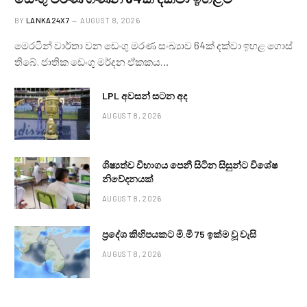
BY
LANKA24X7
AUGUST 8, 2026
මෙරටින් වාර්තා වන ඩෙංගු මරණ සංඛ්‍යාව 64ක් දක්වා ඉහළ ගොස්
තිබේ. ජාතික ඩෙංගු මර්දන ඒකකය…
LPL අවසන් සටන අද
AUGUST 8, 2026
ශිෂ්‍යත්ව විභාගය පෙනී සිටින සිසුන්ට විශේෂ
නිවේදනයක්
AUGUST 8, 2026
ප්‍රදේශ කිහිපයකට මි.මී 75 ඉක්ම වූ වැසි
AUGUST 8, 2026