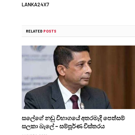
LANKA24X7
RELATED
POSTS
සලේගේ නඩු විභාගයේ අතරමැදි පෙත්සම්
සලකා බැලේ – සම්පූර්ණ විස්තරය