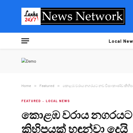
Local New
Home
»
Featured
»
කොළඹ වරාය නගරයට නව වීසා කාණ්ඩ කිහිපයක
FEATURED
LOCAL NEWS
කොළඹ වරාය නගරයට 
කිහිපයක් හඳුන්වා දෙයි