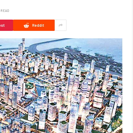
N READ
est
Reddit