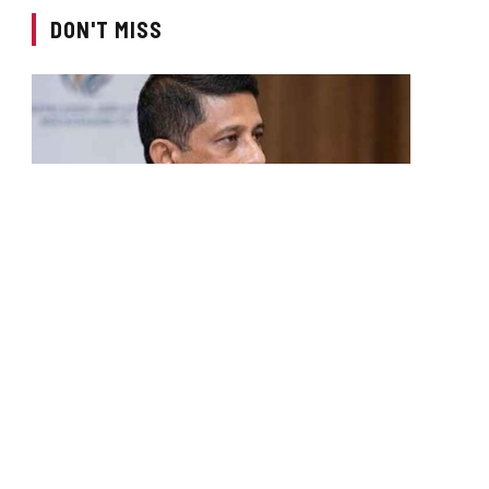
DON'T MISS
LOCAL NEWS
සලේගේ නඩු විභාගයේ අතරමැදි පෙත්සම්
සලකා බැලේ – සම්පූර්ණ විස්තරය
BY
LANKA24X7
AUGUST 6, 2026
ශානි අබේසේකර හා රවී සෙනෙවිරත්න යන මහත්වරුන්
පත් කිරීම සම්බන්ධයෙන් කාදිනල් හිමිපාණන් කිසිදු