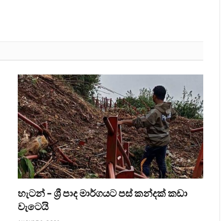
හැටන් – ශ්‍රී පාද මාර්ගයට පස් කන්දක් කඩා
වැටෙයි