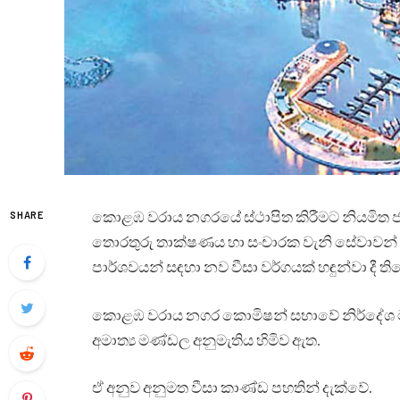
කොළඹ වරාය නගරයේ ස්ථාපිත කිරීමට නියමිත ජාත්
SHARE
තොරතුරු තාක්ෂණය හා සංචාරක වැනි සේවාවන
පාර්ශවයන් සඳහා නව වීසා වර්ගයක් හඳුන්වා දී ති
කොළඹ වරාය නගර කොමිෂන් සභාවේ නිර්දේශ මත
අමාත්‍ය මණ්ඩල අනුමැතිය හිමිව ඇත.
ඒ අනුව අනුමත වීසා කාණ්ඩ පහතින් දැක්වේ.