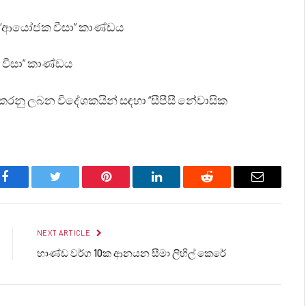
 “ආයෝජක වීසා” කාණ්ඩය
ත වීසා” කාණ්ඩය
නු ලබන විදේශකයින් සඳහා “සීපීසී නේවාසික
Facebook
Twitter
Pinterest
LinkedIn
Reddit
Email
NEXT ARTICLE
භාණ්ඩ වර්ග 10ක ආනයන සීමා ලිහිල් කෙරේ