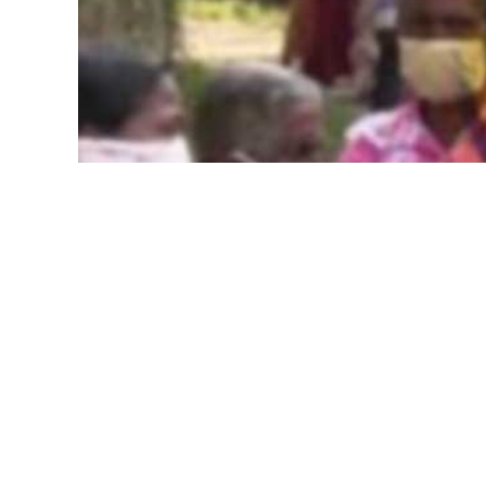
රජය මගින් සහනාධාර ගෙවනු ලබන සමෘද්ධිලාභීන්ග
වී ඇති බව සමෘද්ධි අධ්‍යක්ෂ ජනරාල් බන්දුල තිලක
රජය මගින් ක්‍රියාත්මක කළ ජීවනෝපාය සංවර්ධන
සංඛ්‍යාව මෙලෙස අඩු වී ඇති බව හෙතෙම පෙන්වා 