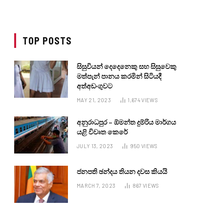
TOP POSTS
සිසුවියන් දෙදෙනෙකු සහ සිසුවෙකු
මත්පැන් පානය කරමින් සිටියදී
අත්අඩංගුවට
MAY 21, 2023
1,674
VIEWS
අනුරාධපුර – ඕමන්ත දුම්රිය මාර්ගය
යළි විවෘත කෙරේ
JULY 13, 2023
950
VIEWS
ජනපති ඡන්දය තියන දවස කියයි
MARCH 7, 2023
867
VIEWS