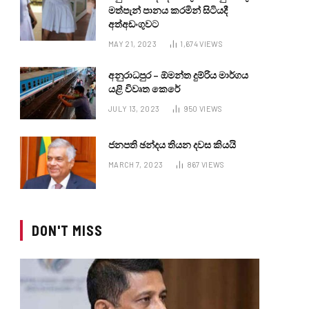
මත්පැන් පානය කරමින් සිටියදී
අත්අඩංගුවට
MAY 21, 2023
1,674
VIEWS
අනුරාධපුර – ඕමන්ත දුම්රිය මාර්ගය
යළි විවෘත කෙරේ
JULY 13, 2023
950
VIEWS
ජනපති ඡන්දය තියන දවස කියයි
MARCH 7, 2023
867
VIEWS
DON'T MISS