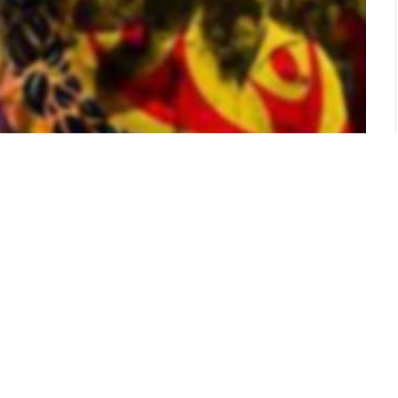
ේ සංඛ්‍යාව 2020 වසරේ සිට මේ දක්වා ක්‍රමයෙන් අඩු
සිරි මහතා පවසයි.
 වැඩසටහන්වල ප්‍රගතිය හේතුවෙන් සමෘද්ධිලාභීන්ගේ
දෙයි.