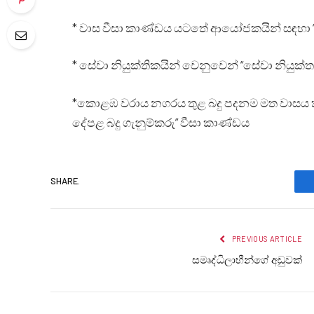
* වාස වීසා කාණ්ඩය යටතේ ආයෝජකයින් සඳහා
* සේවා නියුක්තිකයින් වෙනුවෙන් “සේවා නියුක්
*කොළඹ වරාය නගරය තුළ බදු පදනම මත වාසය කර
දේපළ බදු ගැනුම්කරු” වීසා කාණ්ඩය
SHARE.
PREVIOUS ARTICLE
සමෘද්ධිලාභීන්ගේ අඩුවක්