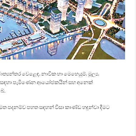
‍යන්තර වෙළෙඳ, නාවික හා මෙහෙයුම්, මූල්‍ය,
් සඳහා පැමිණෙන ආයෝජකයින් සහ අනෙක්
බේ.
 පදනම්ව පහත සඳහන් වීසා කාණ්ඩ හඳුන්වා දීමට