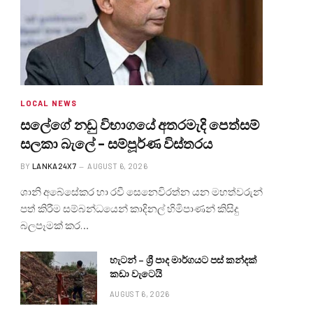
LOCAL NEWS
සලේගේ නඩු විභාගයේ අතරමැදි පෙත්සම්
සලකා බැලේ – සම්පූර්ණ විස්තරය
BY
LANKA24X7
AUGUST 6, 2026
ශානි අබේසේකර හා රවී සෙනෙවිරත්න යන මහත්වරුන්
පත් කිරීම සම්බන්ධයෙන් කාදිනල් හිමිපාණන් කිසිදු
බලපෑමක් කර…
හැටන් – ශ්‍රී පාද මාර්ගයට පස් කන්දක්
කඩා වැටෙයි
AUGUST 6, 2026