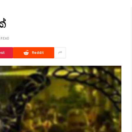
ක්
N READ
est
Reddit