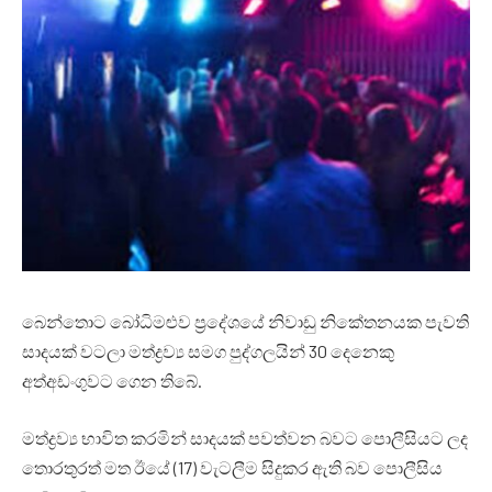
බෙන්තොට බෝධිමළුව ප්‍රදේශයේ නිවාඩු නිකේතනයක පැවති
සාදයක් වටලා මත්ද්‍රව්‍ය සමග පුද්ගලයින් 30 දෙනෙකු
අත්අඩංගුවට ගෙන තිබේ.
මත්ද්‍රව්‍ය භාවිත කරමින් සාදයක් පවත්වන බවට පොලීසියට ලද
තොරතුරත් මත ඊයේ (17) වැටලීම සිදුකර ඇති බව පොලීසිය