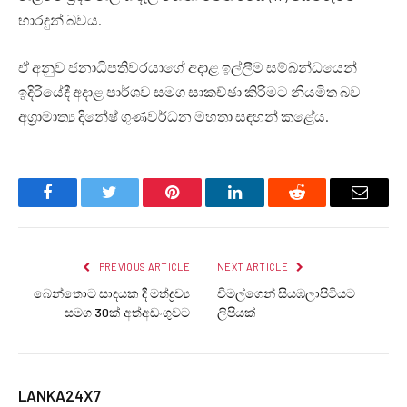
භාරදුන් බවය.
ඒ අනුව ජනාධිපතිවරයාගේ අදාළ ඉල්ලීම සම්බන්ධයෙන්
ඉදිරියේදී අදාළ පාර්ශව සමග සාකච්ඡා කිරිමට නියමිත බව
අග්‍රාමාත්‍ය දිනේෂ් ගුණවර්ධන මහතා සඳහන් කළේය.
Facebook
Twitter
Pinterest
LinkedIn
Reddit
Email
PREVIOUS ARTICLE
NEXT ARTICLE
බෙන්තොට සාදයක දී මත්ද්‍රව්‍ය
විමල්ගෙන් සියඹලාපිටියට
සමග 30ක් අත්අඩංගුවට
ලිපියක්
LANKA24X7