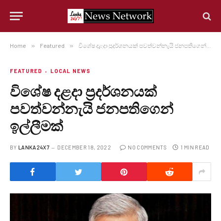
Home
»
Featured
»
වි‍‍‍‍ශේෂ දළදා ප්‍රදර්ශනයක් පවත්වන්නැයි ජනපතිගෙන් ඉල්ලීමක්
FEATURED
LOCAL NEWS
වි‍‍‍‍ශේෂ දළදා ප්‍රදර්ශනයක්
පවත්වන්නැයි ජනපතිගෙන්
ඉල්ලීමක්
BY
LANKA24X7
DECEMBER 18, 2022
NO COMMENTS
1 MIN READ