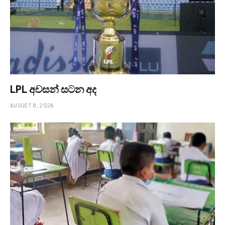
LPL අවසන් සටන අද
AUGUST 8, 2026