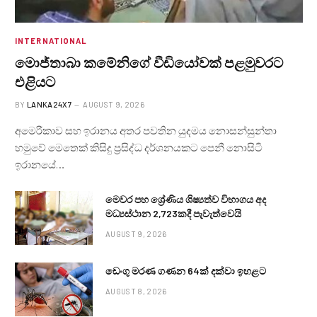
INTERNATIONAL
මොජ්තාබා කමේනිගේ වීඩියෝවක් පළමුවරට
එළියට
BY
LANKA24X7
AUGUST 9, 2026
අමෙරිකාව සහ ඉරානය අතර පවතින යුදමය නොසන්සුන්තා
හමුවේ මෙතෙක් කිසිදු ප්‍රසිද්ධ දර්ශනයකට පෙනී නොසිටි
ඉරානයේ…
මෙවර පහ ශ්‍රේණිය ශිෂ්‍යත්ව විභාගය අද
මධ්‍යස්ථාන 2,723කදී පැවැත්වෙයි
AUGUST 9, 2026
ඩෙංගු මරණ ගණන 64ක් දක්වා ඉහළට
AUGUST 8, 2026