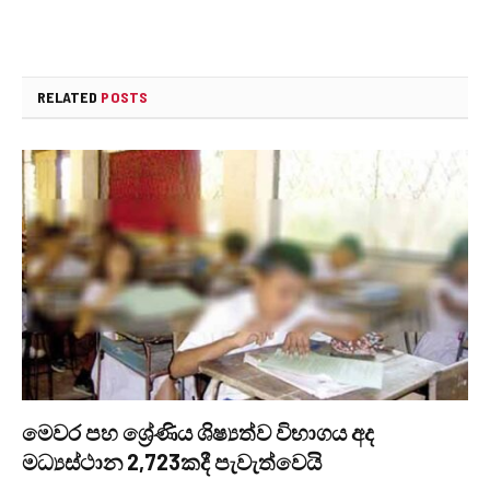
RELATED
POSTS
මෙවර පහ ශ්‍රේණිය ශිෂ්‍යත්ව විභාගය අද
මධ්‍යස්ථාන 2,723කදී පැවැත්වෙයි