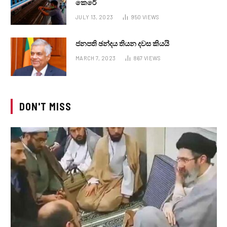
කෙරේ
JULY 13, 2023
950
VIEWS
ජනපති ඡන්දය තියන දවස කියයි
MARCH 7, 2023
867
VIEWS
DON'T MISS