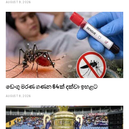
AUGUST 9, 2026
ඩෙංගු මරණ ගණන 64ක් දක්වා ඉහළට
AUGUST 8, 2026