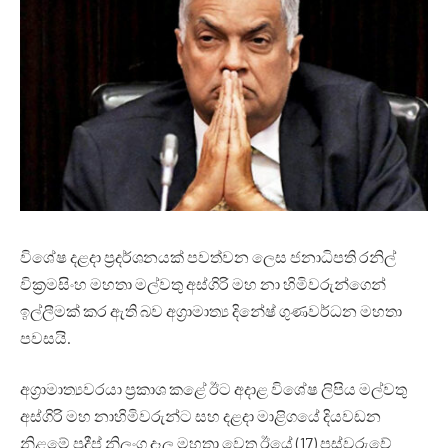
වි‍‍‍‍ශේෂ දළදා ප්‍රදර්ශනයක් පවත්වන ලෙස ජනාධිපති රනිල්
වික්‍රමසිංහ මහතා මල්වතු අස්ගිරි මහ නා හිමිවරුන්ගෙන්
ඉල්ලීමක් කර ඇති බව අග්‍රාමාත්‍ය දිනේෂ් ගුණවර්ධන මහතා
පවසයි.
අග්‍රාමාත්‍යවරයා ප්‍රකාශ කළේ ඊට අදාළ විශේෂ ලිපිය මල්වතු
අස්ගිරි මහ නාහිමිවරුන්ට සහ දළදා මාළිගයේ දියවඩන
නිළමේ ප්‍රදීප් නිලංග දෑල මහතා වෙත ඊයේ (17) පස්වරුවේ