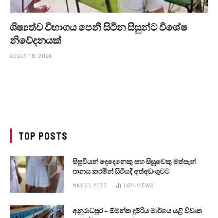
ශිෂ්‍යත්ව විභාගය පෙනී සිටින සිසුන්ට විශේෂ
නිවේදනයක්
AUGUST 8, 2026
TOP POSTS
සිසුවියන් දෙදෙනෙකු සහ සිසුවෙකු මත්පැන්
පානය කරමින් සිටියදී අත්අඩංගුවට
MAY 21, 2023
1,674
VIEWS
අනුරාධපුර – ඕමන්ත දුම්රිය මාර්ගය යළි විවෘත