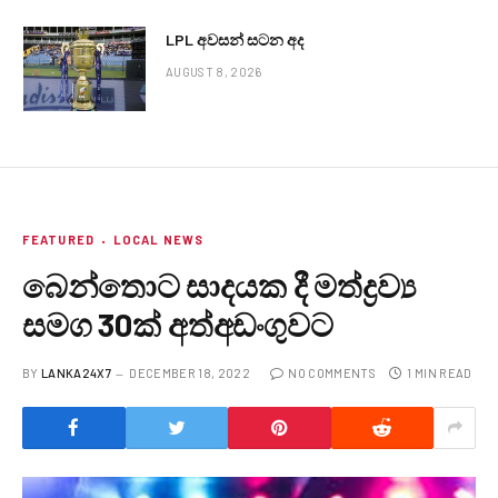
LPL අවසන් සටන අද
AUGUST 8, 2026
FEATURED
LOCAL NEWS
බෙන්තොට සාදයක දී මත්ද්‍රව්‍ය
සමග 30ක් අත්අඩංගුවට
BY
LANKA24X7
DECEMBER 18, 2022
NO COMMENTS
1 MIN READ