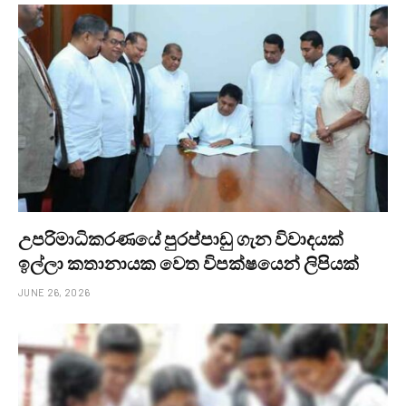
උපරිමාධිකරණයේ පුරප්පාඩු ගැන විවාදයක්
ඉල්ලා කතානායක වෙත විපක්ෂයෙන් ලිපියක්
JUNE 26, 2026