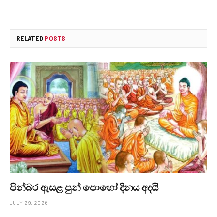
RELATED
POSTS
පින්බර ඇසළ පුන් පොහෝ දිනය අදයි
JULY 29, 2026