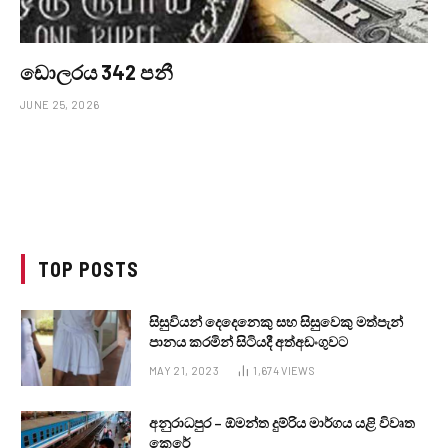
ඩොලරය 342 පනී
JUNE 25, 2026
TOP POSTS
සිසුවියන් දෙදෙනෙකු සහ සිසුවෙකු මත්පැන්
පානය කරමින් සිටියදී අත්අඩංගුවට
MAY 21, 2023
1,674
VIEWS
අනුරාධපුර – ඕමන්ත දුම්රිය මාර්ගය යළි විවෘත
කෙරේ