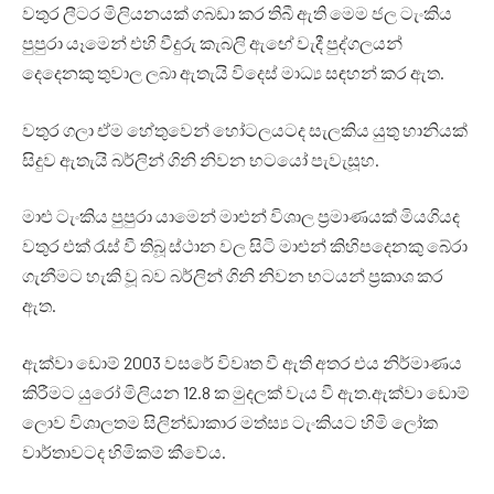
වතුර ලීටර මිලියනයක් ගබඩා කර තිබී ඇති මෙම ජල ටැංකිය
පුපුරා යෑමෙන් එහි වීදුරු කැබලි ඇඟේ වැදී පුද්ගලයන්
දෙදෙනකු තුවාල ලබා ඇතැයි විදෙස් මාධ්‍ය සඳහන් කර ඇත.
වතුර ගලා ඒම හේතුවෙන් හෝටලයටද සැලකිය යුතු හානියක්
සිදුව ඇතැයි බර්ලින් ගිනි නිවන භටයෝ පැවැසූහ.
මාළු ටැංකිය පුපුරා යාමෙන් මාළුන් විශාල ප්‍රමාණයක් මියගියද
වතුර එක් රැස් වී තිබූ ස්ථාන වල සිටි මාළුන් කිහිපදෙනකු බේරා
ගැනීමට හැකි වූ බව බර්ලින් ගිනි නිවන භටයන් ප්‍රකාශ කර
ඇත.
ඇක්වා ඩොම් 2003 වසරේ විවෘත වී ඇති අතර එය නිර්මාණය
කිරීමට යුරෝ මිලියන 12.8 ක මුදලක් වැය වී ඇත.ඇක්වා ඩොම්
ලොව විශාලතම සිලින්ඩාකාර මත්ස්‍ය ටැංකියට හිමි ලෝක
වාර්තාවටද හිමිකම් කීවේය.