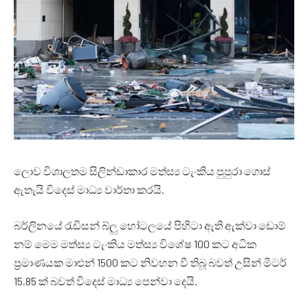
ලොව විශාලතම සිලින්ඩාකාර මත්ස්‍ය ටැංකිය පුපුරා ගොස්
ඇතැයි විදෙස් මාධ්‍ය වාර්තා කරයි.
බර්ලිනයේ රැඩිසන් බ්ලු හෝටලයේ පිහිටා ඇති ඇක්වා ඩොම්
නම් මෙම මත්ස්‍ය ටැංකිය මත්ස්‍ය විශේෂ 100 කට අධික
ප්‍රමාණයක මාළුන් 1500 කට නිවහන වී තිබූ බවත් උසින් මීටර්
15.85 ක් බවත් විදෙස් මාධ්‍ය පෙන්වා දෙයි.