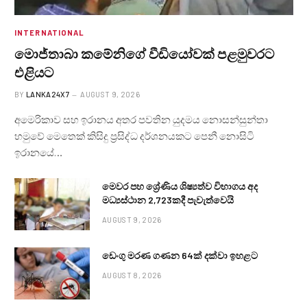
INTERNATIONAL
මොජ්තාබා කමේනිගේ වීඩියෝවක් පළමුවරට
එළියට
BY
LANKA24X7
AUGUST 9, 2026
අමෙරිකාව සහ ඉරානය අතර පවතින යුදමය නොසන්සුන්තා
හමුවේ මෙතෙක් කිසිදු ප්‍රසිද්ධ දර්ශනයකට පෙනී නොසිටි
ඉරානයේ…
මෙවර පහ ශ්‍රේණිය ශිෂ්‍යත්ව විභාගය අද
මධ්‍යස්ථාන 2,723කදී පැවැත්වෙයි
AUGUST 9, 2026
ඩෙංගු මරණ ගණන 64ක් දක්වා ඉහළට
AUGUST 8, 2026