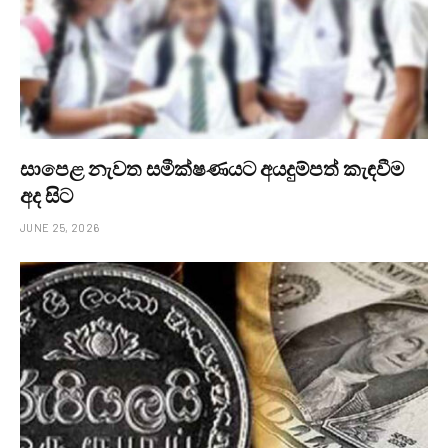
සාපෙළ නැවත සමීක්ෂණයට අයදුම්පත් කැඳවීම
අද සිට
JUNE 25, 2026