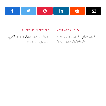
Facebook
Twitter
Pinterest
LinkedIn
Reddit
Email
PREVIOUS ARTICLE
NEXT ARTICLE
ආර්ථික කොරිඩෝවේ මත්ද්‍රව්‍ය
අයවැය කාලයේ මැතිසබයේ
ජාවාරම් ඉහළ ට
වියදම කෝටි විස්සයි
LANKA24X7
RELATED
POSTS
ආරක්ෂක නියෝජ්‍ය ඇමතිට එරෙහි විශ්වාසභංග