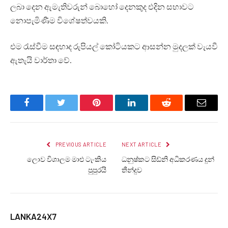
ලබා දෙන ඇමැතිවරුන් බොහෝ දෙනකුද එදින සභාවට
නොපැමිණීම විශේෂත්වයකි.
එම රැස්වීම සඳහාද රුපියල් කෝටියකට ආසන්න මුදලක් වැයවී
ඇතැයි වාර්තා වේ.
Facebook
Twitter
Pinterest
LinkedIn
Reddit
Email
PREVIOUS ARTICLE
NEXT ARTICLE
ලොව විශාලම මාළු ටැංකිය
ධනුෂ්කට සිඩ්නි අධිකරණය දුන්
පුපුරයි
තීන්දුව
LANKA24X7