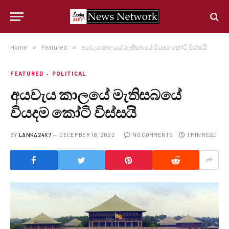
Home
»
Featured
»
අයවැය කාලයේ මැතිසබයේ වියදම කෝටි විස්සයි
FEATURED
POLITICAL
අයවැය කාලයේ මැතිසබයේ
වියදම කෝටි විස්සයි
BY
LANKA24X7
DECEMBER 18, 2022
NO COMMENTS
1 MIN READ