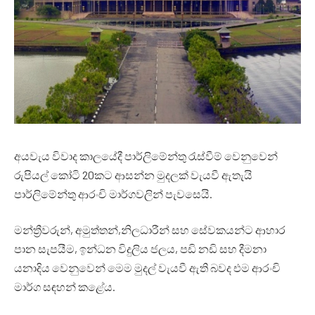
අයවැය විවාද කාලයේදී පාර්ලිමේන්තු රැස්වීම් වෙනුවෙන්
රුපියල් කෝටි 20කට ආසන්න මුදලක් වැයවී ඇතැයි
පාර්ලිමේන්තු ආරංචි මාර්ගවලින් පැවසෙයි.
මන්ත්‍රීවරුන්, අමුත්තන්,නිලධාරීන් සහ සේවකයන්ට ආහාර
පාන සැපයීම, ඉන්ධන විදුලිය ජලය, පඩි නඩි සහ දීමනා
යනාදිය වෙනුවෙන් මෙම මුදල් වැයවී ඇති බවද එම ආරංචි
මාර්ග සඳහන් කළේය.