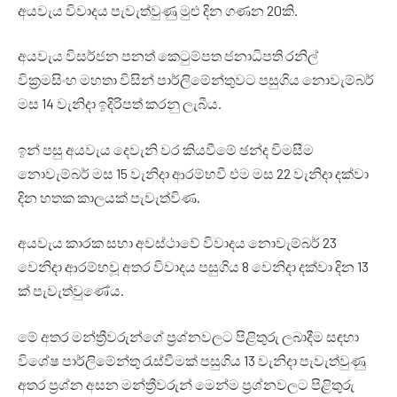
අයවැය විවාදය පැවැත්වුණු මුළු දින ගණන 20කි.
අයවැය විසර්ජන පනත් කෙටුම්පත ජනාධිපති රනිල්
වික්‍රමසිංහ මහතා විසින් පාර්ලිමේන්තුවට පසුගිය නොවැම්බර්
මස 14 වැනිදා ඉදිරිපත් කරනු ලැබීය.
ඉන් පසු අයවැය දෙවැනි වර කියවීමේ ඡන්ද විමසීම
නොවැම්බර් මස 15 වැනිදා ආරම්භවී එම මස 22 වැනිදා දක්වා
දින හතක කාලයක් පැවැත්විණ.
අයවැය කාරක සභා අවස්ථාවේ විවාදය නොවැම්බර් 23
වෙනිදා ආරම්භවූ අතර විවාදය පසුගිය 8 වෙනිදා දක්වා දින 13
ක් පැවැත්වුණේය.
මේ අතර මන්ත්‍රීවරුන්ගේ ප්‍රශ්නවලට පිළිතුරු ලබාදීම සඳහා
විශේෂ පාර්ලිමේන්තු රැස්වීමක් පසුගිය 13 වැනිදා පැවැත්වුණු
අතර ප්‍රශ්න අසන මන්ත්‍රීවරුන් මෙන්ම ප්‍රශ්නවලට පිළිතුරු