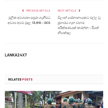
PREVIOUS ARTICLE
NEXT ARTICLE
මූලික අවශ්‍යතා සපුරා ගැනීමට
ඩිලාන් සේනානායකට එල්ල වූ
අවශ්‍ය අවම මුදල 13,810 – DCS
ප්‍රහාරය ගැන වහාම
පරීක්ෂණයක් කරන්න – පියත්
නිකේෂල
LANKA24X7
RELATED
POSTS