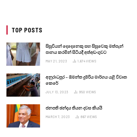
TOP POSTS
සිසුවියන් දෙදෙනෙකු සහ සිසුවෙකු මත්පැන්
පානය කරමින් සිටියදී අත්අඩංගුවට
MAY 21, 2023
1,674
VIEWS
අනුරාධපුර – ඕමන්ත දුම්රිය මාර්ගය යළි විවෘත
කෙරේ
JULY 13, 2023
950
VIEWS
ජනපති ඡන්දය තියන දවස කියයි
MARCH 7, 2023
867
VIEWS