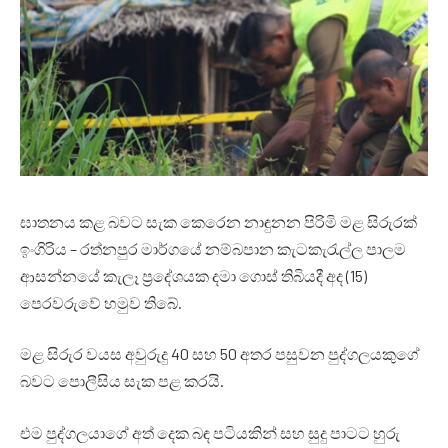
ඝාතනය කළ බවට සැක කෙරෙන නාඳුනන පිරිමි‍ මළ සිරුරක්
ඉංගිරිය – රත්නපුර මාර්ගයේ නම්බපාන කැටකැරැල්ල පාලම
ආසන්නයේ කැලෑ ප්‍රදේශයක දමා ගොස් තිබියදී අද (15)
පෙරවරුවේ හමුව තිබේ.
මළ සිරුර වයස අවුරුදු 40 සහ 50 අතර පසුවන පුද්ගලයකුගේ
බවට පොලීසිය සැක පළ කරයි.
එම පුද්ගලයාගේ අත් දෙක බඳ පටියකින් සහ සුදු පාටට හුරු