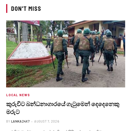
DON'T MISS
LOCAL NEWS
කුරුවිට බන්ධනාගාරයේ ගැටුමෙන් දෙදෙනෙකු
මරුට
BY
LANKA24X7
AUGUST 7, 2026