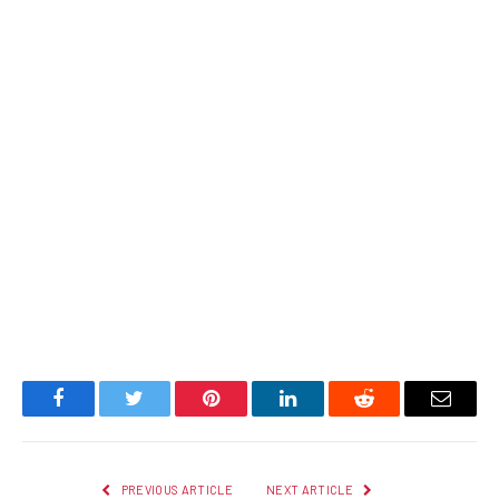
Facebook
Twitter
Pinterest
LinkedIn
Reddit
Email
PREVIOUS ARTICLE
NEXT ARTICLE