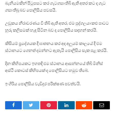
බැනියමකින් පිටුපසට කර ගැටගසා තිබී ඇති අතර කට ද ගැට
ගසා තිබූ බව පොලීසිය පවසයි.
උඩුකය නිරාවරණය වී තිබී ඇති අතර, එම පුද්ගලයා කළු පාටට
හුරු කලිසමක් හැඳ සිටින බව ද පොලීසිය සඳහන් කරයි.
කිසියම් ප්‍රදේශයක දී ඝාතනය කර අද අලුයම් කාලයේ දී එම
ස්ථානයට ගෙනත් දමන්නට ඇතැයි පොලීසිය සැක පළ කරයි.
දින කිහිපයකට ඉහතදී එම ස්ථානය ආසන්නයේ තිබී මිනිස්
අස්ථි කොටස් කිහිපයක් ද පොලීසියට හමුව තිබේ.
ඉංගිරිය පොලීසිය වැඩිදුර පරීක්ෂණ පවත්වයි.
Facebook
Twitter
Pinterest
LinkedIn
Reddit
Email