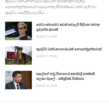
කුරුවිට බන්ධනාගාරයේ රැඳවියන් පිරිසක් අතර ඇතිවූ
නොසන්සුන්තාවෙන් දෙදෙනෙකු ජීවිතක්ෂයට පත්ව ඇති බව
කුරුවිට පොලීසිය පැවසීය.…
මෙටා සමාගමට තවත් ඩොලර් මිලියන 567ක
දැවැන්ත දඩයක්
AUGUST 7, 2026
කුරුවිට බන්ධනාගාරයේත් නොසන්සුන්තාවක්
AUGUST 7, 2026
සලේගේ නඩු විභාගයේ අතරමැදි පෙත්සම්
සලකා බැලේ – සම්පූර්ණ විස්තරය
AUGUST 6, 2026