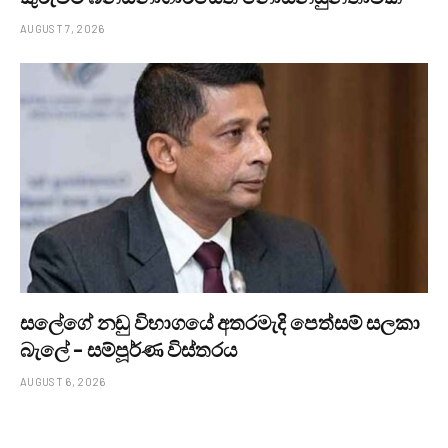
AUGUST 7, 2026
සලේගේ නඩු විභාගයේ අතරමැදි පෙත්සම් සලකා
බැලේ – සම්පූර්ණ විස්තරය
AUGUST 6, 2026