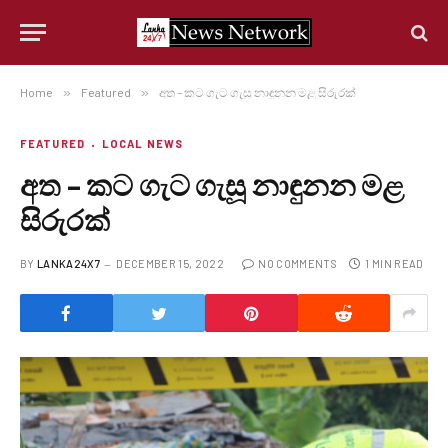
Home
»
Featured
»
අත – කට ගැට ගැසූ නාඳුනන මළ සිරුරක්
FEATURED
LOCAL NEWS
අත – කට ගැට ගැසූ නාඳුනන මළ
සිරුරක්
BY
LANKA24X7
DECEMBER 15, 2022
NO COMMENTS
1 MIN READ