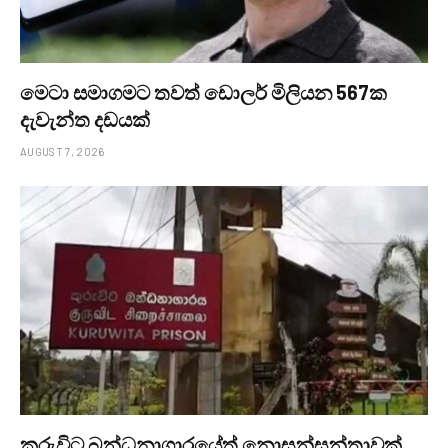
මෙටා සමාගමට තවත් ඩොලර් මිලියන 567ක
දැවැන්ත දඩයක්
AUGUST 7, 2026
කුරුවිට බන්ධනාගාරයේත් නොසන්සුන්තාවක්