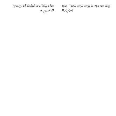
ඉලොන් මස්ක් ගේ ඔටුන්න
අත – කට ගැට ගැසූ නාඳුනන මළ
ගැලවෙයි
සිරුරක්
LANKA24X7
RELATED
POSTS