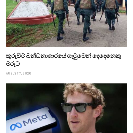
කුරුවිට බන්ධනාගාරයේ ගැටුමෙන් දෙදෙනෙකු
මරුට
AUGUST 7, 2026