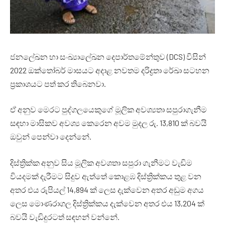
ජනලේඛන හා සංඛ්‍යාලේඛන දෙපාර්තමේන්තුව (DCS) විසින්
2022 ඔක්තෝබර් මාසයට අදාළ නවතම දරිද්‍රතා රේඛා සටහන
ප්‍රකාශයට පත් කර තිබෙනවා.
ඒ අනුව මෙරට පුද්ගලයෙකුගේ මූලික අවශ්‍යතා සපුරාගැනීම
සඳහා මාසිකව අවශ්‍ය කෙරෙන අවම මුදල රු. 13,810 ක් බවයි
ඔවුන් පෙන්වා දෙන්නේ.
දිස්ත්‍රික්ක අනුව සිය මූලික අවශතා සපුරා ගැනීමට වැඩිම
වියදමක් දැරීමට සිදුව ඇත්තේ කොළඹ දිස්ත්‍රික්කය තුළ වන
අතර එය රුපියල් 14,894 ක් ලෙස දැක්වෙන අතර අඩුම අගය
ලෙස මොණරාගල දිස්ත්‍රික්කය දැක්වෙන අතර එය 13,204 ක්
බවයි වැඩිදුරටත් සඳහන් වන්නේ.