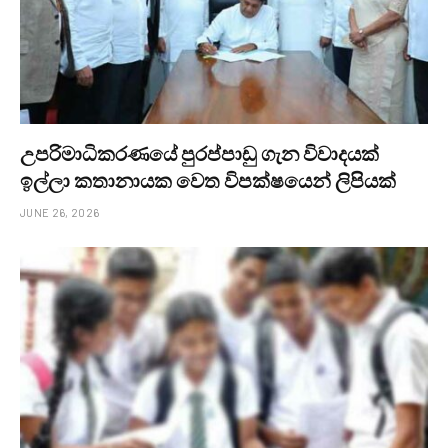
උපරිමාධිකරණයේ පුරප්පාඩු ගැන විවාදයක්
ඉල්ලා කතානායක වෙත විපක්ෂයෙන් ලිපියක්
JUNE 26, 2026