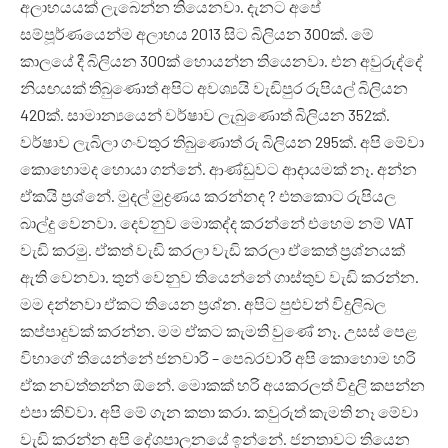
අලාභයයක් ලැබෙන්න තියෙනවා. දැනට අපේ
සම්පූර්ණයෙන්ම අලාභය 2013 සිට බිලියන 300ක්. මේ
කාලයේ දී බිලියන 300ක් හොයන්න තියෙනවා. එන අවුරුද්දේ
නියඟයක් තිබුණොත් අපිට අවශ්‍යයි වැඩිපුර රුපියල් බිලියන
420ක්. සාමාන්‍යයෙන් වර්ෂාව ලැබුණොත් බිලියන 352ක්.
වර්ෂාව ලැබිලා ගංවතුර තිබුණොත් රු බිලියන 295ක්. අපි මේවා
කොහොමද හොයා ගන්නේ. ආණ්ඩුවට ආදායමක් නෑ. අන්න
ඒකයි ප්‍රශ්නේ. මුදල් මුද්‍රණය කරන්නද ? එතකොට රුපියල
බාල්දු වෙනවා. දෙවනුව මොකද්ද කරන්නේ එහෙම නම් VAT
වැඩි කරමු. ඒකත් වැඩි කරලා වැඩි කරලා ඒකෙත් ප්‍රශ්නයක්
ඇති වෙනවා. තුන් වෙනුව තියෙන්නේ ගාස්තුව වැඩි කරන්න.
මම දන්නවා ඒකට තියෙන ප්‍රශ්න. අපිට පුළුවන් විදුලිබල
කප්පාදුවක් කරන්න. මම ඒකට කැමති වුණේ නෑ. උසස් පෙළ
විභාගේ තියෙන්නේ ජනවාරි – පෙබරවාරි අපි ‍කොහොම හරි
ඒක නවත්තන්න ඕනේ. මොකක් හරි අයකරලත් විදුලි කපන්න
එපා කිව්වා. අපි මේ ගැන කතා කරා. කවුරුත් කැමති නෑ මේවා
වැඩි කරන්න අපි දේශපාලනයේ ඉන්නේ. ජනතාවට තියෙන