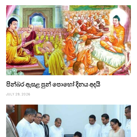
පින්බර ඇසළ පුන් පොහෝ දිනය අදයි
JULY 29, 2026