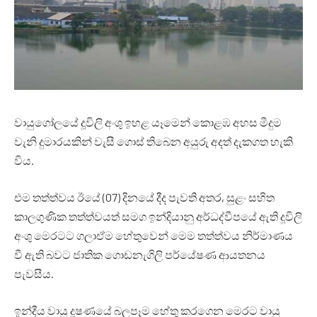
වායුගෝලයේ දූවිලි අංශු ඉහළ යෑමෙන් කොළඹ අහස මීදුම
වැනි දුමාරයකින් වැසී ගොස් තිබෙන අයුරු අදත් දැකගත හැකි
විය.
එම තත්ත්වය ඊයේ (07) දිනයේ දීද පැවති අතර, සුළං සහිත
කාලගුණික තත්ත්වයත් සමග ඉන්දියානු අර්ධද්වීපයේ ඇති දූවිලි
අංශු මෙරටට ගලාඒම හේතුවෙන් මෙම තත්ත්වය නිර්මාණය
වී ඇති බවට ජාතික ගොඩනැගිලි පර්යේෂණ ආයතනය
පැවසීය.
ඉන්දීය වායු දූෂණයේ බලපෑම හේතු කරගෙන මෙරට වායු