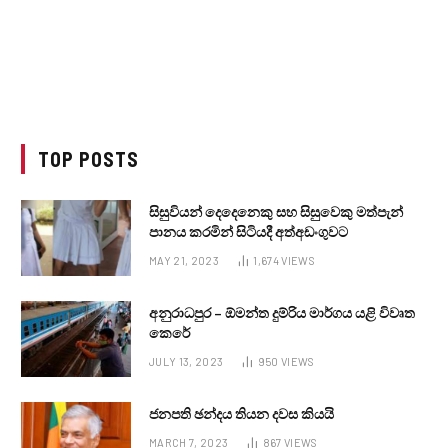
TOP POSTS
සිසුවියන් දෙදෙනෙකු සහ සිසුවෙකු මත්පැන්
පානය කරමින් සිටියදී අත්අඩංගුවට
MAY 21, 2023
1,674
VIEWS
අනුරාධපුර – ඕමන්ත දුම්රිය මාර්ගය යළි විවෘත
කෙරේ
JULY 13, 2023
950
VIEWS
ජනපති ඡන්දය තියන දවස කියයි
MARCH 7, 2023
867
VIEWS