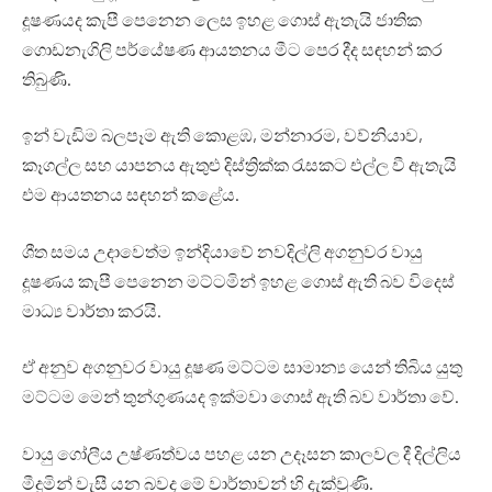
දූෂණයද කැපී පෙනෙන ලෙස ඉහළ ගොස් ඇතැයි ජාතික
ගොඩනැගිලි පර්යේෂණ ආයතනය මීට පෙර දීද සඳහන් කර
තිබුණි.
ඉන් වැඩිම බලපෑම ඇති කොළඹ, මන්නාරම, වව්නියාව,
කෑගල්ල සහ යාපනය ඇතුළු දිස්ත්‍රික්ක රැසකට එල්ල වී ඇතැයි
එම ආයතනය සඳහන් කළේය.
ශීත සමය උදාවෙත්ම ඉන්දියාවේ නවදිල්ලි අගනුවර වායු
දූෂණය කැපී පෙනෙන මට්ටමින් ඉහළ ගොස් ඇති බව විදෙස්
මාධ්‍ය වාර්තා කරයි.
ඒ අනුව අගනුවර වායු දූෂණ මට්ටම සාමාන්‍ය යෙන් තිබිය යුතු
මට්ටම මෙන් තුන්ගුණයද ඉක්මවා ගොස් ඇති බව වාර්තා වේ.
වායු ගෝලීය උෂ්ණත්වය පහළ යන උදෑසන කාලවල දී දිල්ලිය
මීදුමින් වැසී යන බවද මේ වාර්තාවන් හි දැක්වුණි.