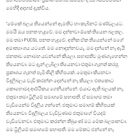
මෙහිදී අදහස් දැක්වීය.
“මේකේ බලය තියෙන්නේ ඇමතිට හා කැබිනට් මණ්ඩලයට.
මමයි ඔය පනත හැදුවේ. මම දන්නවා ඕකේ තියෙන බලතල.
මම තමා PUCSL පනත හැදුවේ. අනික ඒක තියෙන්නේ මගේ
අමාත්‍යාංශය යටතේ. මම නොදන්නවයැ. මම දන්නේ නෑ ඇයි
ජනතාව නොමඟ යවන්නේ කියලා. සභාපතිව මුණගැහෙන්න
තියෙනවා. මට දැන් ලැබිලා තියෙනවා එතුමා ගැනත් කරපු
ප්‍රකාශය ගැනත් පැමිණිලි කිහිපයක්. මෙතුමා කියනවා
විදුලිබලය වැඩි කරන්න දෙන්නේ නෑ කියලා. එතකොට
කොහොමද ආර්ථිකය ගෙනියන්නේ. එයාට ඇති බලයක් නෑ.
එතුමා තමා ට්‍රිලියම් සමාගමේ සභාපති. ඒ සමාගම තමා
වැඩියෙන්ම විදුලිය ගන්නේ. එතුමාට සමාගම් කිහිපයක්
තියෙනවා. විදුලිබලය වැඩිවුණාම එතුමාගේ වියදම්
වැඩිවෙනවා. එතුමාට කරන්න තිබුණේ මට මේක බලපානවා,
මම ට්‍රිලියම් සමාගමේ සභාපති, මම මේකට එන්නේ නෑ