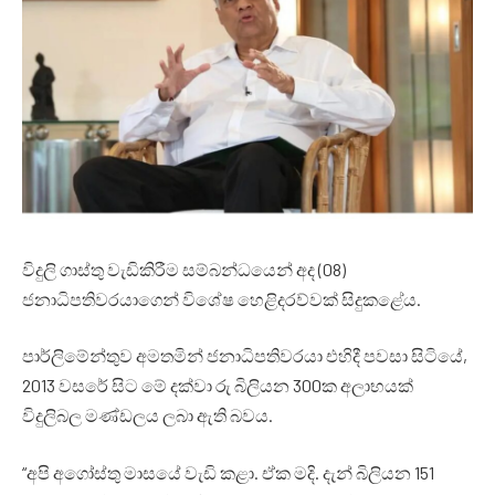
විදුලි ගාස්තු වැඩිකිරීම සම්බන්ධයෙන් අද (08)
ජනාධිපතිවරයාගෙන් විශේෂ හෙළිදරව්වක් සිදුකළේය.
පාර්ලිමේන්තුව අමතමින් ජනාධිපතිවරයා එහිදී පවසා සිටියේ,
2013 වසරේ සිට මේ දක්වා රු බිලියන 300ක අලාභයක්
විදුලිබල මණ්ඩලය ලබා ඇති බවය.
“අපි අගෝස්තු මාසයේ වැඩි කළා. ඒක මදි. දැන් බිලියන 151