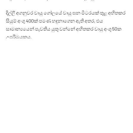
දිල්ලි අගනුවර වායු ගෝලයේ වායු ඝන මීටරයක් තුළ අහිතකර
සියුම් අංශු 400ක් පමණ හඳුනාගෙන ඇති අතර, එය
සාමාන්‍යයෙන් පැවතිය යුතු වන්නේ අහිතකර වායු අංශු 50ක
උපරිමයකය.
Facebook
Twitter
Pinterest
LinkedIn
Reddit
Email
PREVIOUS ARTICLE
NEXT ARTICLE
නාමල් ට එරෙහි පැමිණිල්ලක්
ජනපතිගෙන් පාර්ලිමේන්තුවේ දී
කැඳවීමට දිනදෙයි
සැර ප්‍රකාශයක්
LANKA24X7