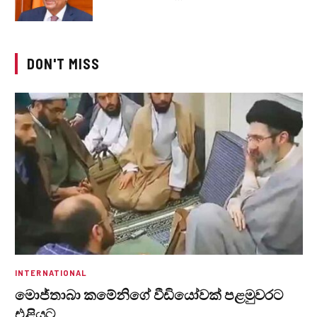
DON'T MISS
INTERNATIONAL
මොජ්තාබා කමේනිගේ වීඩියෝවක් පළමුවරට
එළියට