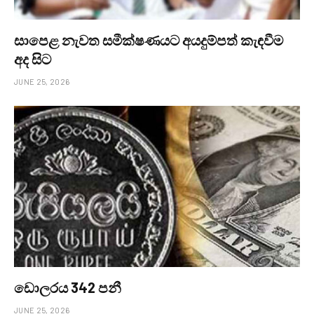
සාපෙළ නැවත සමීක්ෂණයට අයදුම්පත් කැඳවීම
අද සිට
JUNE 25, 2026
ඩොලරය 342 පනී
JUNE 25, 2026