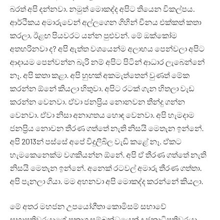
බරත් අපි දන්නවා. නමුත් මොකද්ද අපිට තියෙන විකල්පය.
ආර්ථිකය අමාරුවෙන් අල්ලගෙන ගිහින් චීනය එක්කත් කතා
කරලා, ඊළඟ පියවරට යන්න පුළුවන්. මේ ඔක්කෝම
අතහරිනවා ද? අපි ඇත්ත වශයෙන්ම අලාභය පෙන්වලා අපිට
ආදායම පෙන්වන්න බැරි නම් අපිට පිටින් ආධාර ලැබෙන්නේ
නෑ. අපි කතා කළා. අපි හුඟක් අකමැත්තෙන් වුණත් මේක
කරන්න ඕනේ කියලා හිතුවා. අපිට රටක් ගැන හිතලා වැඩ
කරන්න වෙනවා. ඒවා ජනප්‍රිය නොනවන තීන්දු ගන්න
වෙනවා. ඒවා නිසා අනාගතය හොඳ වෙනවා. අපි හැමදාම
ජනප්‍රිය නොවන තීරණ ගත්තේ නැති නිසයි මෙතැන ඉන්නේ.
අපි 2013න් පස්සේ අපේ විදුලිබිල වැඩි කළේ නෑ. ඒකට
හැමකෙනෙක්ම වගකියන්න ඕනේ. අපි ඒ තීරණ ගත්තේ නැති
නිසයි මෙතැන ඉන්නේ. අනෙක් රටවල් අමාරු තීරණ ගත්තා.
අපි පැනලා ගියා. මම අහනවා අපි මොකද්ද කරන්නේ කියලා.
මේ අතර මහජන උපයෝගීතා කොමිසම් සභාවේ
සභාපතිවරයාගේ ප්‍රකාශ සම්බන්ධයෙන් ද ජනාධිපතිවරයා