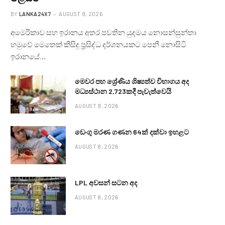
BY
LANKA24X7
AUGUST 9, 2026
අමෙරිකාව සහ ඉරානය අතර පවතින යුදමය නොසන්සුන්තා
හමුවේ මෙතෙක් කිසිදු ප්‍රසිද්ධ දර්ශනයකට පෙනී නොසිටි
ඉරානයේ…
මෙවර පහ ශ්‍රේණිය ශිෂ්‍යත්ව විභාගය අද
මධ්‍යස්ථාන 2,723කදී පැවැත්වෙයි
AUGUST 9, 2026
ඩෙංගු මරණ ගණන 64ක් දක්වා ඉහළට
AUGUST 8, 2026
LPL අවසන් සටන අද
AUGUST 8, 2026