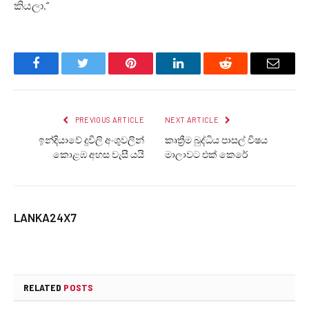
කියලා.”
Facebook
Twitter
Pinterest
LinkedIn
Reddit
Email
PREVIOUS ARTICLE
NEXT ARTICLE
ඉන්දියාවේ දූවිලි අංශුවලින්
කෘත්‍රීම බුද්ධිය පාසල් විෂය
කොළඹ අහස වැසී යයි
මාලාවට එක් කෙරේ
LANKA24X7
RELATED
POSTS