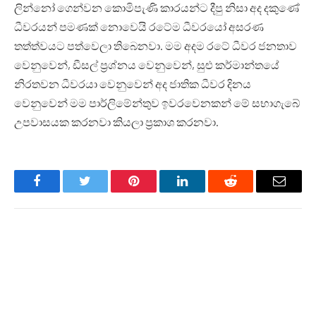
ලින්නෝ ගෙන්වන කොමිපැණි කාරයන්ට දීපු නිසා අද දකුණේ
ධීවරයන් පමණක් නොවෙයි රටේම ධීවරයෝ අසරණ
තත්ත්වයට පත්වෙලා තිබෙනවා. මම අදම රටේ ධීවර ජනතාව
වෙනුවෙන්, ඩීසල් ප්‍රශ්නය වෙනුවෙන්, සුළු කර්මාන්තයේ
නිරතවන ධීවරයා වෙනුවෙන් අද ජාතික ධීවර දිනය
වෙනුවෙන් මම පාර්ලිමේන්තුව ඉවරවෙනකන් මේ සභාගැබේ
උපවාසයක කරනවා කියලා ප්‍රකාශ කරනවා.
Facebook
Twitter
Pinterest
LinkedIn
Reddit
Email
PREVIOUS ARTICLE
NEXT ARTICLE
චීනය දෙන පාසල් නිල
ආර්ථික ඝාතකයන් නැවත
ඇඳුම්වලින් පළමු කොටස
පැමිණිලා
දෙසැම්බරයේදී ගෙන එයි