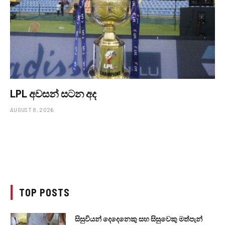
LPL අවසන් සටන අද
AUGUST 8, 2026
TOP POSTS
සිසුවියන් දෙදෙනෙකු සහ සිසුවෙකු මත්පැන්