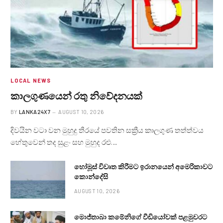
LOCAL NEWS
කාලගුණයෙන් ‍රතු නිවේදනයක්
BY
LANKA24X7
AUGUST 10, 2026
දිවයින වටා වන මුහුදු තීරයේ පවතින සක්‍රීය කාලගුණ තත්ත්වය
හේතුවෙන් තද සුළං සහ මුහුද රළු…
හෝමූස් විවෘත කිරීමට ඉරානයෙන් අමෙරිකාවට
කොන්දේසි
AUGUST 10, 2026
මොජ්තාබා කමේනිගේ වීඩියෝවක් පළමුවරට