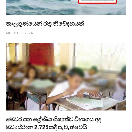
කාලගුණයෙන් ‍රතු නිවේදනයක්
AUGUST 10, 2026
මෙවර පහ ශ්‍රේණිය ශිෂ්‍යත්ව විභාගය අද
මධ්‍යස්ථාන 2,723කදී පැවැත්වෙයි