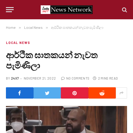
Home
»
Local News
»
ආර්ථික ඝාතකයන් නැවත පැමිණිලා
LOCAL NEWS
ආර්ථික ඝාතකයන් නැවත
පැමිණිලා
BY
24X7
NOVEMBER 21, 2022
NO COMMENTS
2 MINS READ