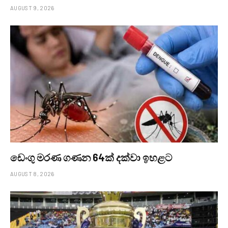
AUGUST 9, 2026
ඩෙංගු මරණ ගණන 64ක් දක්වා ඉහළට
AUGUST 8, 2026