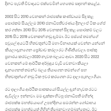
දිනට පැවති විවාදයට එක්වෙමින් හෙතෙම සඳහන් කළේය.
2002 සිට 2010 වෙනකන් රාජපක්ෂ කණ්ඩායම සිදු කළ
සොරකම් සියල්ලම 2010 ජනාධිපතිවරණය දිනලා ඒ ටික ශේප්
කර ගත්තා. 2010 සිට 2015 වෙනකන් සිදු කළ සොරකම් වලට
2015 සිට 2019 වෙනකන් නඩු දැම්මා. ඊට පස්සේ තමන්ගේ
පවුලේ අයටයි හිතවතුන්ටයි මහා විනාශයක් වෙන්න යන්නේ
කියලා දැනගෙන ප්‍රෝඩාව කරලා රට ගිණිතියවලා, පාස්කු
ප්‍රහාරය කරවලා 2020 නැවත බලයට ආවා. 2020 සිට 2022
වෙනකන් මේ ආර්ථික අර්බුදය වැඩි වෙනවා කියලා
දැනගෙනත් තමන්ට බලය තියාගෙන තමන්ගේ සහ
හිතවතුන්ගේ නඩු ටික ඉවර කරගෙන රට දාලා පැනලා ගියා.
රට දාලා ගිය ආර්ථික ඝාතකයෝ සියල්ල දැන් නැවත රටට
ඇවිල්ලා ඉන්නවා. මම දැක්කා හිටපු ජනාධිපති මහින්ද
රාජපක්ෂ මහත්මයාගේ උපන්දිනය සමරන්න ගෝඨාභය
රාජපක්ෂ මහත්මයත් ගිහින් තිබෙනවා හම්බන්තොට. ඊට