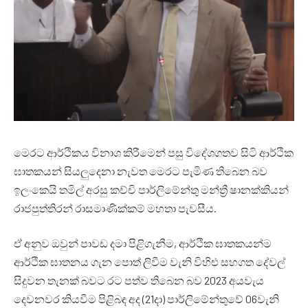
මෙරට ආර්ථිකය විනාශ කිරීමෙන් පසු විදේශගතව සිටි ආර්ථික
ඝාතකයන් සියලුදෙනා නැවත මෙරට පැමිණ තිබෙන බව
ඉලංකෙයි තමිල් අරසු කච්චි පාර්ලිමේන්තු මන්ත්‍රී ෂානක්කියන්
රාජපුත්තිරන් රාසමාණික්කම් මහතා පැවසීය.
ඒ අනුව ඔවුන් පාවඩ දමා පිළිගැනීම, ආර්ථික ඝාතකයන්ම
ආර්ථික ඝාතනය ගැන පොත් ලිවීම වැනි විහිළු සහගත දේවල්
සිදුවන තැනක් බවට රට පත්ව තිබෙන බව 2023 අයවැය
දෙවනවර කියවීම පිළිබඳ අද (21දා) පාර්ලිමේන්තුවේ 06වැනි