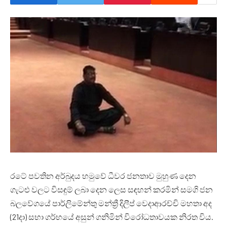
රටේ පවතින අර්බුදය හමුවේ ධීවර ජනතාව මුහුණ දෙන
ගැටළු වලට විසඳුම් ලබා දෙන ලෙස සඳහන් කරමින් සමගි ජන
බලවේගයේ පාර්ලිමේන්තු මන්ත්‍රී දිලීප් වෙදාආරච්චි මහතා අද
(21දා) සභා ගර්භයේ අසුන් ගනිමින් විරෝධතාවයක නිරත විය.