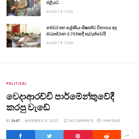
එළියට
AUGUST 9, 2026
මෙවර පහ ශ්‍රේණිය ශිෂ්‍යත්ව විභාගය අද
මධ්‍යස්ථාන 2,723කදී පැවැත්වෙයි
AUGUST 9, 2026
POLITICAL
වෙදාආරච්චි පාර්මේන්තුවේදී
කරපු වැඩේ
BY
24X7
NOVEMBER 21, 2022
NO COMMENTS
1 MIN READ