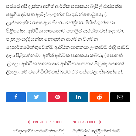
පස්සේ අපි දැක්කා අනිත් ආර්ථික ඝාතකයා බැසිල් රාජපක්ෂ
පසුගිය දවසක ඇවිල්ලා ඉන්නවා ගුවන්තොටුපලේ.
ලැජ්ජනැතිව රාජ්‍ය ඇමතිවරැ, මන්ත්‍රීවරැ ගිහින් ඉන්නවා
පිළිගන්න. ආර්ථික ඝාතකයාට පොලිස් ආරක්ෂාවත් දෙනවා.
පැනලා යද්දි යන්න නොදුන්න ආගමන විගමන
දෙපාර්තමේන්තුවෙන්ම ආර්ථික ඝාතකයා ලංකාවට එද්දි පාවඩ
දාලා පිළිගන්නවා. අනිත් ආර්ථික ඝාතකයා කබ්රාල් පොතක්
ලියලා. ආර්ථික ඝාතකයාම ආර්ථික ඝාතනය පිළිබඳ පොතක්
ලියලා. මේ වගේ විහිළුවක් බවට රට පත්වෙලා තිබෙන්නේ.
Facebook
Twitter
Pinterest
LinkedIn
Reddit
Email
PREVIOUS ARTICLE
NEXT ARTICLE
වෙදාආරච්චි පාර්මේන්තුවේදී
මැතිවරණ ඉල්ලීමෙන් රටේ