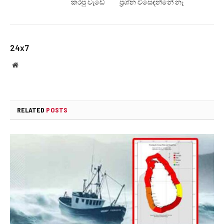
කරපු වැඩේ
ප්‍රශ්න විසෙඳන්නේ නෑ
24x7
Website
RELATED
POSTS