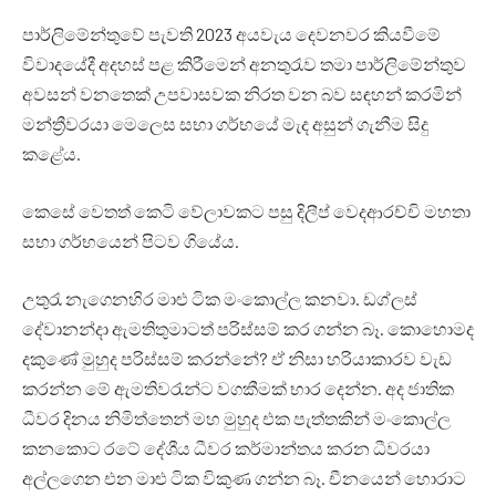
පාර්ලිමේන්තුවේ පැවති 2023 අයවැය දෙවනවර කියවීමේ
විවාදයේදී අදහස් පළ කිරීමෙන් අනතුරැව තමා පාර්ලිමේන්තුව
අවසන් වනතෙක් උපවාසවක නිරත වන බව සඳහන් කරමින්
මන්ත්‍රීවරයා මෙලෙස සභා ගර්භයේ මැද අසුන් ගැනීම සිදු
කළේය.
කෙසේ වෙතත් කෙටි වේලාවකට පසු දිලීප් වෙදආරච්චි මහතා
සභා ගර්භයෙන් පිටව ගියේය.
උතුරැ නැගෙනහිර මාළු ටික මංකොල්ල කනවා. ඩග්ලස්
දේවානන්දා ඇමතිතුමාටත් පරිස්සම් කර ගන්න බෑ. කොහොමද
දකුණේ මුහුද පරිස්සම් කරන්නේ? ඒ නිසා හරියාකාරව වැඩ
කරන්න මේ ඇමතිවරැන්ට වගකීමක් භාර දෙන්න. අද ජාතික
ධීවර දිනය නිමිත්තෙන් මහ මුහුද එක පැත්තකින් මංකොල්ල
කනකොට රටේ දේශීය ධීවර කර්මාන්තය කරන ධීවරයා
අල්ලගෙන එන මාළු ටික විකුණ ගන්න බෑ. චීනයෙන් හොරාට