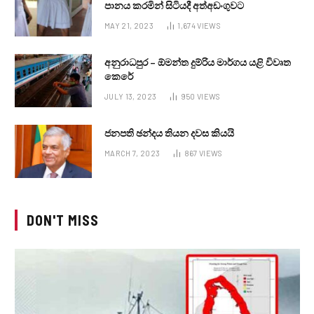
පානය කරමින් සිටියදී අත්අඩංගුවට
MAY 21, 2023
1,674
VIEWS
අනුරාධපුර – ඕමන්ත දුම්රිය මාර්ගය යළි විවෘත
කෙරේ
JULY 13, 2023
950
VIEWS
ජනපති ඡන්දය තියන දවස කියයි
MARCH 7, 2023
867
VIEWS
DON'T MISS